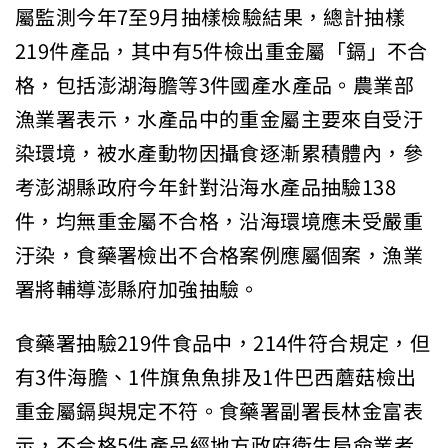
屬監測今年7至9月抽樣檢驗結果，總計抽樣
219件產品，其中有5件檢出重金屬「鎘」不合
格，包括澎湖海膽等3件國產水產品。農業部
漁業署表示，水產品中的重金屬主要來自受汙
染環境，被水產動物因攝食逐漸累積體內，參
考澎湖縣政府今年針對沿海水產品抽驗138
件，均無重金屬不合格，沿海環境應未受嚴重
汙染，食藥署檢出不合格案例應屬個案，漁業
署將輔導澎縣府加強抽驗。
食藥署抽驗219件食品中，214件符合規定，但
有3件海膽、1件旗魚魚排及1件巴西蘑菇檢出
重金屬鎘與規定不符。食藥署副署長林金富表
示，不合格5件產品經地方政府衛生局命業者