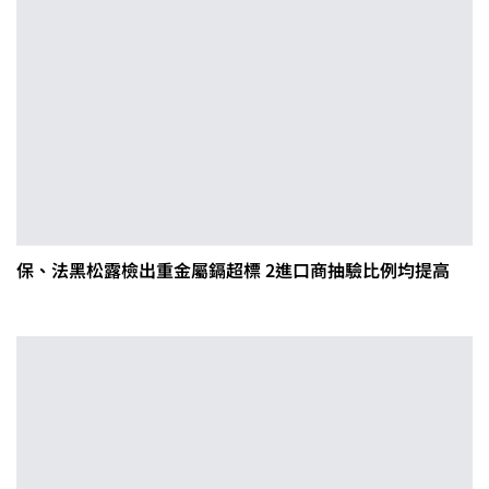
保、法黑松露檢出重金屬鎘超標 2進口商抽驗比例均提高