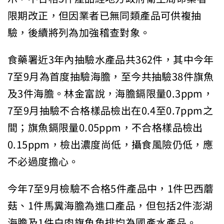
限期改正，但因業者已無同類產品可供複抽
驗，後續將列為加強稽查對象。
食藥署近3年內抽驗水產品共362件，其中今年
7至9月為首度抽驗海膽，至今共抽驗38件旗魚
及3件海膽。林金富說，海膽鎘限量0.3ppm，
7至9月抽驗不合格樣品檢出在0.4至0.7ppm之
間；旗魚鎘限量0.05ppm，不合格樣品檢出
0.15ppm，檢出濃度尚低，攝食風險仍低，應
不必過度擔心。
今年7至9月檢驗不合格5件產品中，1件巴西蘑
菇、1件馬糞海膽為進口產品，但包括2件澎湖
海膽及1件白肉旗魚魚排均為國產水產品。