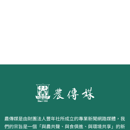
第二屆「臺灣繪果季」國產水果繪
畫比賽開跑 優等得主可獲千元禮券
農傳媒是由財團法人豐年社所成立的專業新聞網路媒體，我
們的宗旨是一個「與農共聲、與食俱進、與環境共享」的新