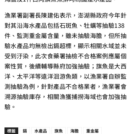
漁業署副署長陳建佑表示，澎湖縣政府今年針
對其沿海水產品包括石斑魚、牡蠣等抽驗138
件、監測重金屬含量，雖未抽驗海膽，但所抽
驗水產品均無檢出鎘超標，顯示相關水域並未
受到汙染，此次食藥署抽檢不合格案例應屬個
案性質，後續輔導縣府加強抽驗；旗魚是大西
洋、太平洋等遠洋洄游魚類，以漁業署自辦監
測抽驗為例，針對產品不合格業者，漁業署會
溯源抽驗庫存，相關漁獲捕撈海域也會加強抽
驗。
標籤
鎘
水產品
旗魚
海膽
重金屬