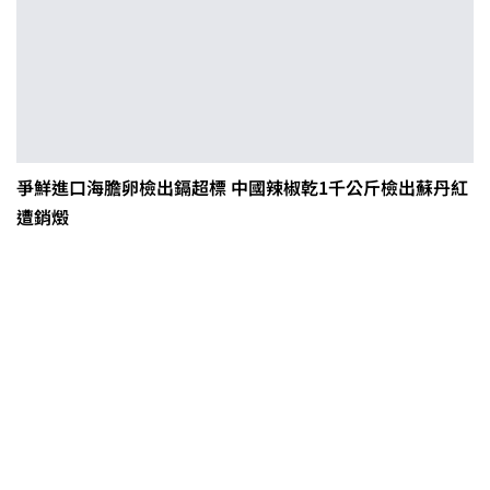
爭鮮進口海膽卵檢出鎘超標 中國辣椒乾1千公斤檢出蘇丹紅
遭銷燬
0608豪雨農損水稻居冠 農糧署協調
溼穀調運2.2萬公噸 公糧收購量能已