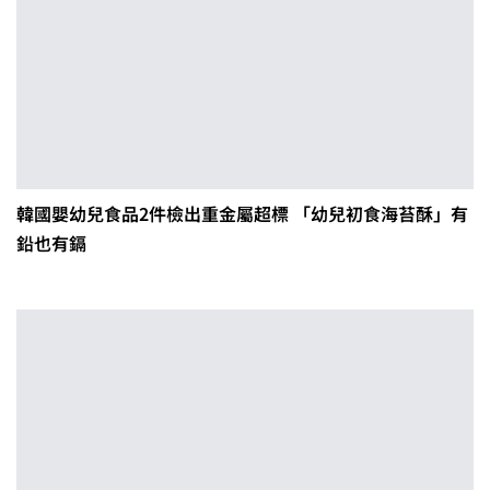
韓國嬰幼兒食品2件檢出重金屬超標 「幼兒初食海苔酥」有
鉛也有鎘