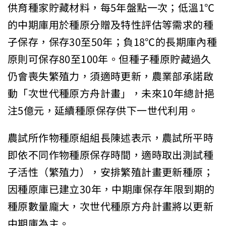
供育種家貯藏材料，每5年盤點一次；低溫1℃
的中期庫用於種原分贈及特性評估等需求的種
子保存，保存30至50年；負18℃的長期庫內種
原則可保存80至100年。但種子種原貯藏過久
仍會喪失繁殖力，須適時更新，農業部承諾啟
動「次世代種原方舟計畫」，未來10年總計挹
注5億元，延續種原保存供下一世代利用。
農試所作物種原組組長陳述表示，農試所平時
即依不同作物種原保存時間，適時取出測試種
子活性（繁殖力），安排繁殖計畫更新種原；
因種原庫已建立30年，中期庫保存年限到期的
種原數量龐大，次世代種原方舟計畫將以更新
中期庫為主。