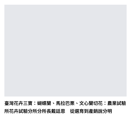
臺灣花卉三寶：蝴蝶蘭、馬拉巴栗、文心蘭切花：農業試驗
所花卉試驗分所分所長戴廷恩 從選育到產銷說分明