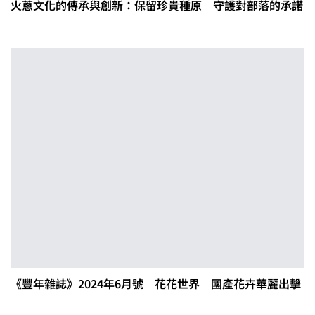
火蔥文化的傳承與創新：保留珍貴種原 守護對部落的承諾
《豐年雜誌》2024年6月號 花花世界 國產花卉華麗出擊