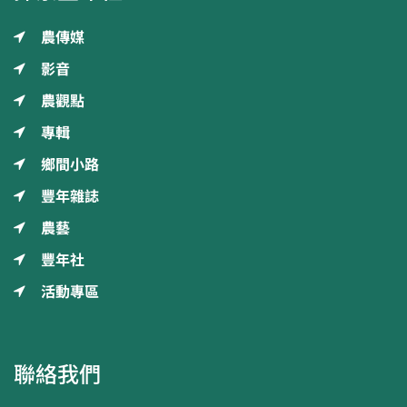
農傳媒
影音
農觀點
專輯
鄉間小路
豐年雜誌
農藝
豐年社
活動專區
聯絡我們