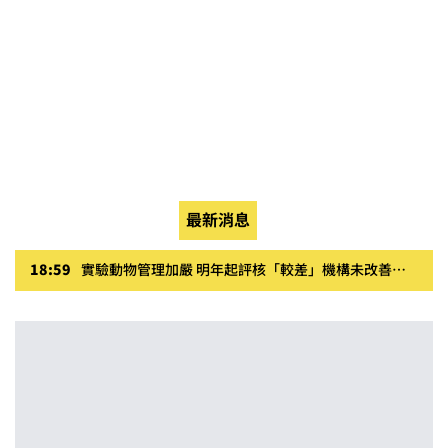
最新消息
18:59
實驗動物管理加嚴 明年起評核「較差」機構未改善不可核可新動物實驗