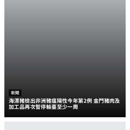
新聞
海漂豬檢出非洲豬瘟陽性今年第2例 金門豬肉及
加工品再次暫停輸臺至少一周