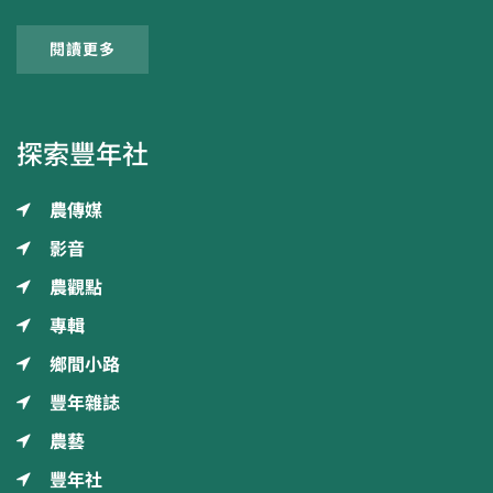
閱讀更多
探索豐年社
農傳媒
影音
農觀點
專輯
鄉間小路
豐年雜誌
農藝
豐年社