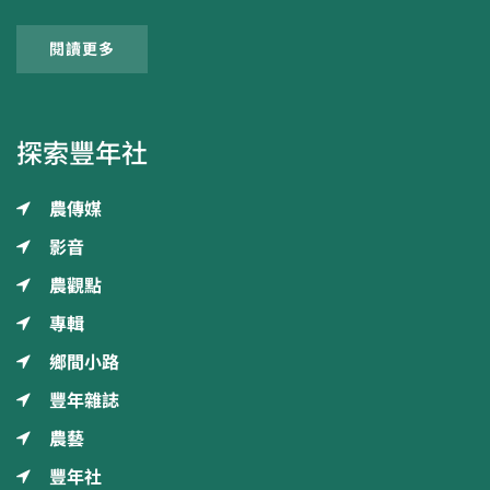
閱讀更多
探索豐年社
農傳媒
影音
農觀點
專輯
鄉間小路
豐年雜誌
農藝
豐年社