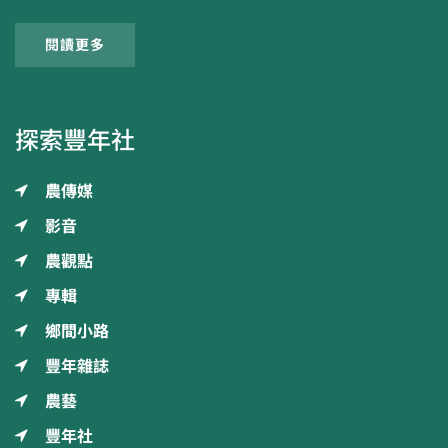
閱讀更多
探索豐年社
農傳媒
影音
農觀點
專輯
鄉間小路
豐年雜誌
農藝
豐年社