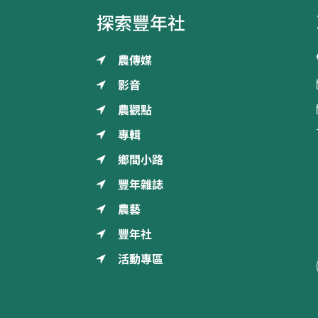
探索豐年社
農傳媒
影音
農觀點
專輯
鄉間小路
豐年雜誌
農藝
豐年社
活動專區