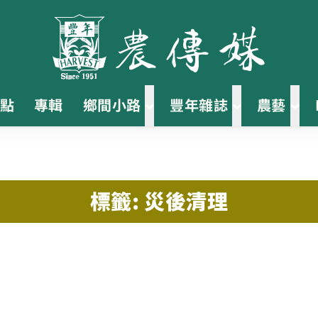
點
專輯
鄉間小路
豐年雜誌
農藝
標籤: 災後清理