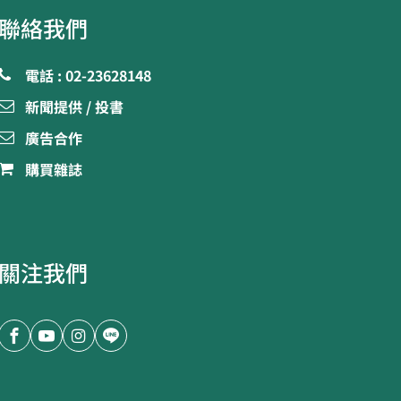
聯絡我們
電話 : 02-23628148
新聞提供 / 投書
廣告合作
購買雜誌
關注我們