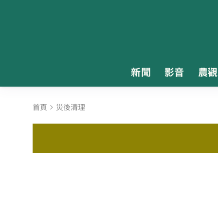
新聞
影音
農觀
首頁
災後清理