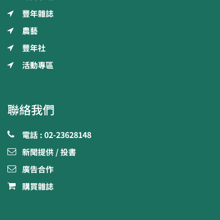
豐年雜誌
農藝
豐年社
活動專區
聯絡我們
電話 : 02-23628148
新聞提供 / 投書
廣告合作
購買雜誌