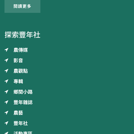
閱讀更多
探索豐年社
農傳媒
影音
農觀點
專輯
鄉間小路
豐年雜誌
農藝
豐年社
活動專區