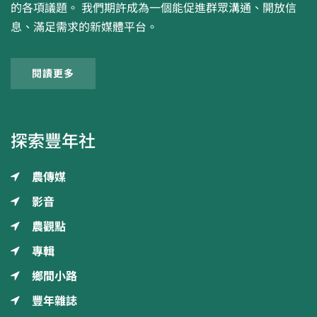
的各項議題。 我們期許成為一個能促進群眾溝通、開放信
息、滿足需求的新媒體平台。
閱讀更多
探索豐年社
農傳媒
影音
農觀點
專輯
鄉間小路
豐年雜誌