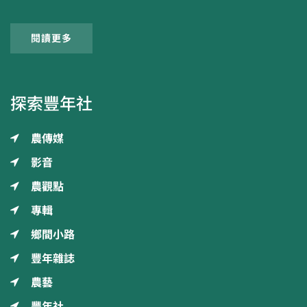
閱讀更多
探索豐年社
農傳媒
影音
農觀點
專輯
鄉間小路
豐年雜誌
農藝
豐年社