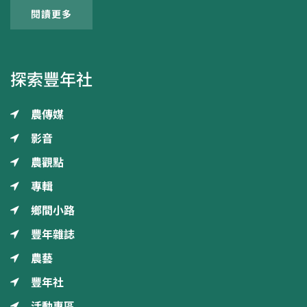
閱讀更多
探索豐年社
農傳媒
影音
農觀點
專輯
鄉間小路
豐年雜誌
農藝
豐年社
活動專區