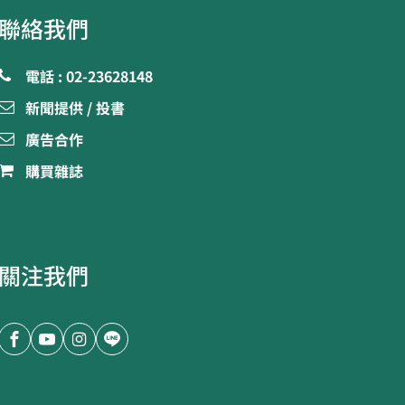
聯絡我們
電話 : 02-23628148
新聞提供 / 投書
廣告合作
購買雜誌
關注我們