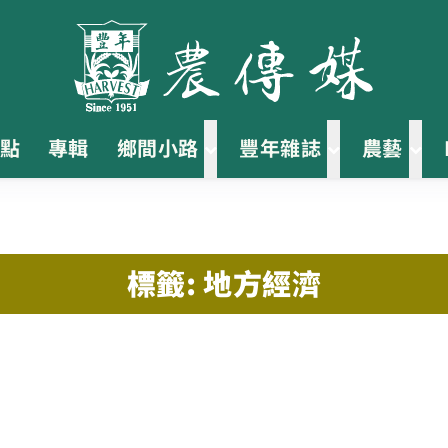
點
專輯
鄉間小路
豐年雜誌
農藝
標籤: 地方經濟