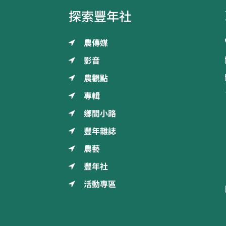
探索豐年社
農傳媒
影音
農觀點
專輯
鄉間小路
豐年雜誌
農藝
豐年社
活動專區