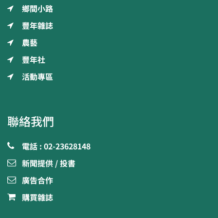
鄉間小路
豐年雜誌
農藝
豐年社
活動專區
聯絡我們
電話 : 02-23628148
新聞提供 / 投書
廣告合作
購買雜誌