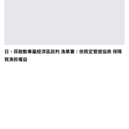
日、菲啟動專屬經濟區談判 漁業署：依既定管道協商 保障
我漁民權益
0608豪雨農損水稻居冠 農糧署協調
溼穀調運2.2萬公噸 公糧收購量能已