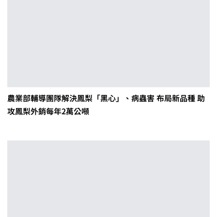
農業部輔導團隊解決鳳梨「黑心」、病蟲害 布局新品種 助
攻鳳梨外銷每年2萬公噸