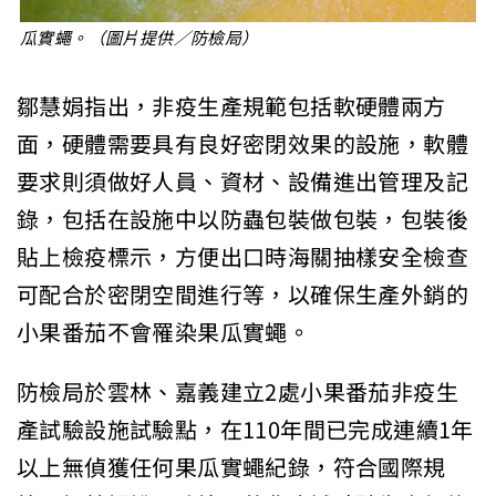
瓜實蠅。（圖片提供／防檢局）
鄒慧娟指出，非疫生產規範包括軟硬體兩方
面，硬體需要具有良好密閉效果的設施，軟體
要求則須做好人員、資材、設備進出管理及記
錄，包括在設施中以防蟲包裝做包裝，包裝後
貼上檢疫標示，方便出口時海關抽樣安全檢查
可配合於密閉空間進行等，以確保生產外銷的
小果番茄不會罹染果瓜實蠅。
防檢局於雲林、嘉義建立2處小果番茄非疫生
產試驗設施試驗點，在110年間已完成連續1年
以上無偵獲任何果瓜實蠅紀錄，符合國際規