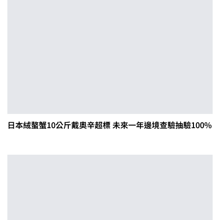
日本絨螯蟹10公斤戴奧辛超標 未來一年邊境查驗抽驗100%