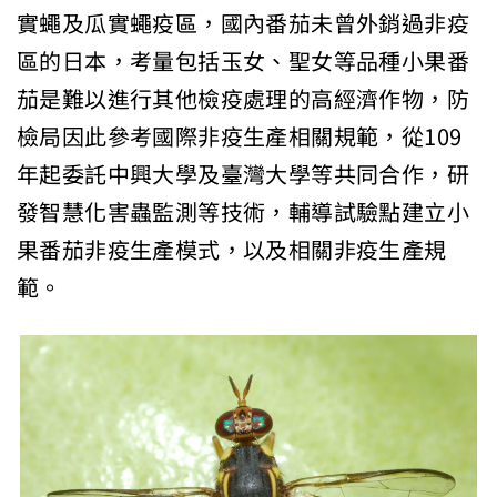
實蠅及瓜實蠅疫區，國內番茄未曾外銷過非疫
區的日本，考量包括玉女、聖女等品種小果番
茄是難以進行其他檢疫處理的高經濟作物，防
檢局因此參考國際非疫生產相關規範，從109
年起委託中興大學及臺灣大學等共同合作，研
發智慧化害蟲監測等技術，輔導試驗點建立小
果番茄非疫生產模式，以及相關非疫生產規
範。