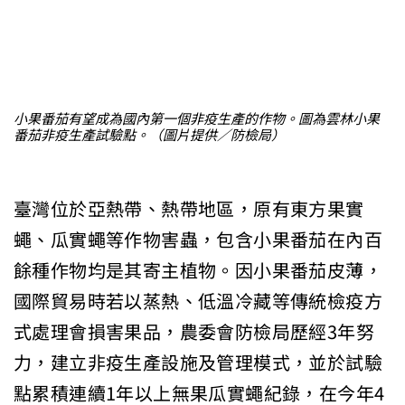
小果番茄有望成為國內第一個非疫生產的作物。圖為雲林小果
番茄非疫生產試驗點。（圖片提供／防檢局）
臺灣位於亞熱帶、熱帶地區，原有東方果實
蠅、瓜實蠅等作物害蟲，包含小果番茄在內百
餘種作物均是其寄主植物。因小果番茄皮薄，
國際貿易時若以蒸熱、低溫冷藏等傳統檢疫方
式處理會損害果品，農委會防檢局歷經3年努
力，建立非疫生產設施及管理模式，並於試驗
點累積連續1年以上無果瓜實蠅紀錄，在今年4