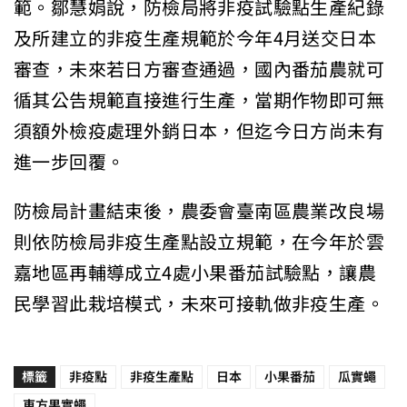
範。鄒慧娟說，防檢局將非疫試驗點生產紀錄
及所建立的非疫生產規範於今年4月送交日本
審查，未來若日方審查通過，國內番茄農就可
循其公告規範直接進行生產，當期作物即可無
須額外檢疫處理外銷日本，但迄今日方尚未有
進一步回覆。
防檢局計畫結束後，農委會臺南區農業改良場
則依防檢局非疫生產點設立規範，在今年於雲
嘉地區再輔導成立4處小果番茄試驗點，讓農
民學習此栽培模式，未來可接軌做非疫生產。
標籤
非疫點
非疫生產點
日本
小果番茄
瓜實蠅
東方果實蠅