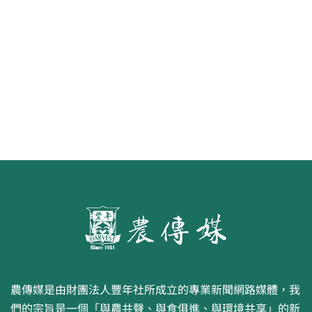
第二屆「臺灣繪果季」國產水果繪
畫比賽開跑 優等得主可獲千元禮券
農傳媒是由財團法人豐年社所成立的專業新聞網路媒體，我
們的宗旨是一個「與農共聲、與食俱進、與環境共享」的新