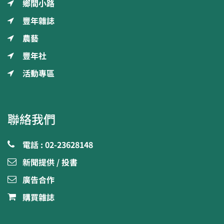
鄉間小路
豐年雜誌
農藝
豐年社
活動專區
聯絡我們
電話 : 02-23628148
新聞提供 / 投書
廣告合作
購買雜誌