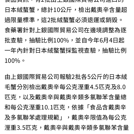
日本絨螯蟹，總計10公斤，檢出戴奧辛含量超
過限量標準，這2批絨螯蟹必須退運或銷毀。
食藥署針對上銀國際貿易公司在邊境調整為逐
批查驗，抽驗比例100%，並自今年6月4日起
一年內針對日本絨螯蟹採監視查驗，抽驗比例
100%。
由上銀國際貿易公司報驗2批各5公斤的日本絨
毛蟹分別檢出戴奧辛每公克溼重4.5匹克及8.0
匹克，以及戴奧辛與戴奧辛類多氯聯苯含量總
和每公克溼重10.1匹克，依據「食品含戴奧辛
及多氯聯苯處理規範」，戴奧辛限值為每公克
溼重3.5匹克，戴奧辛與戴奧辛類多氯聯苯含量