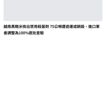
越南黑糙米檢出禁用殺菌劑 75公噸遭退運或銷毀、進口業
者調整為100%逐批查驗
茶改場輔導低碳生產、碳足跡揭露
「茶毅思」、「日月老茶廠」產品
取得碳標籤