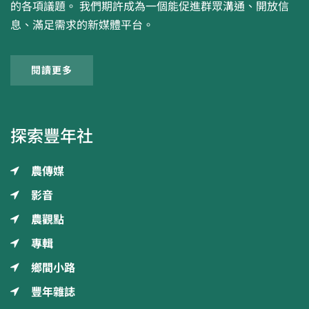
的各項議題。 我們期許成為一個能促進群眾溝通、開放信
息、滿足需求的新媒體平台。
閱讀更多
探索豐年社
農傳媒
影音
農觀點
專輯
鄉間小路
豐年雜誌