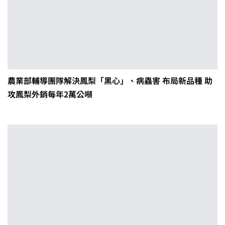
農業部輔導團隊解決鳳梨「黑心」、病蟲害 布局新品種 助
攻鳳梨外銷每年2萬公噸