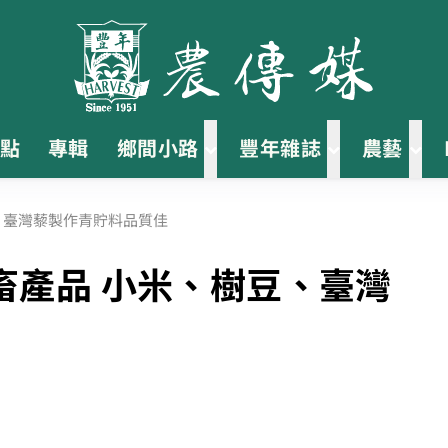
點
專輯
鄉間小路
豐年雜誌
農藝
、臺灣藜製作青貯料品質佳
畜產品 小米、樹豆、臺灣