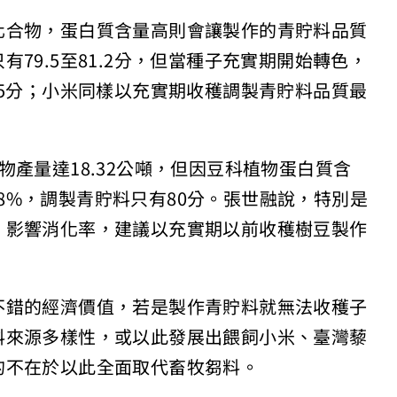
化合物，蛋白質含量高則會讓製作的青貯料品質
79.5至81.2分，但當種子充實期開始轉色，
.5分；小米同樣以充實期收穫調製青貯料品質最
產量達18.32公噸，但因豆科植物蛋白質含
.48%，調製青貯料只有80分。張世融說，特別是
，影響消化率，建議以充實期以前收穫樹豆製作
不錯的經濟價值，若是製作青貯料就無法收穫子
料來源多樣性，或以此發展出餵飼小米、臺灣藜
的不在於以此全面取代畜牧芻料。