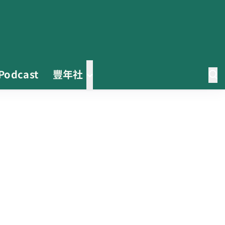
Podcast
豐年社
0608豪雨農損水稻居冠 農糧署協
調溼穀調運2.2萬公噸 公糧收購量
能已恢復
2026臺灣竹博覽會今開幕 六大衛