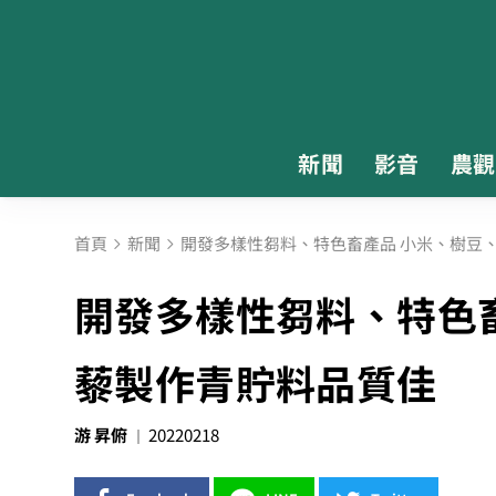
新聞
影音
農觀
首頁
新聞
開發多樣性芻料、特色畜產品 小米、樹豆
開發多樣性芻料、特色
藜製作青貯料品質佳
游 昇俯
20220218