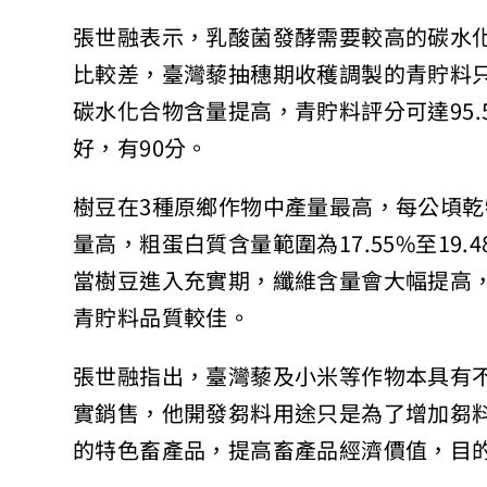
張世融表示，乳酸菌發酵需要較高的碳水
比較差，臺灣藜抽穗期收穫調製的青貯料只有
碳水化合物含量提高，青貯料評分可達95
好，有90分。
樹豆在3種原鄉作物中產量最高，每公頃乾物
量高，粗蛋白質含量範圍為17.55%至19
當樹豆進入充實期，纖維含量會大幅提高
青貯料品質較佳。
張世融指出，臺灣藜及小米等作物本具有
實銷售，他開發芻料用途只是為了增加芻
的特色畜產品，提高畜產品經濟價值，目