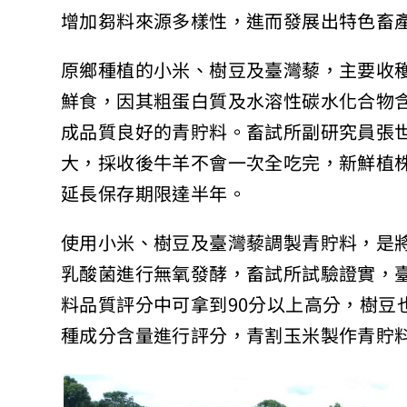
增加芻料來源多樣性，進而發展出特色畜
原鄉種植的小米、樹豆及臺灣藜，主要收
鮮食，因其粗蛋白質及水溶性碳水化合物
成品質良好的青貯料。畜試所副研究員張
大，採收後牛羊不會一次全吃完，新鮮植
延長保存期限達半年。
使用小米、樹豆及臺灣藜調製青貯料，是
乳酸菌進行無氧發酵，畜試所試驗證實，
料品質評分中可拿到90分以上高分，樹豆
種成分含量進行評分，青割玉米製作青貯料