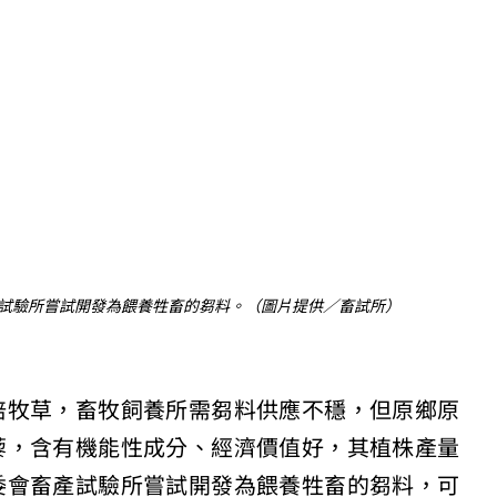
試驗所嘗試開發為餵養牲畜的芻料。（圖片提供／畜試所）
培牧草，畜牧飼養所需芻料供應不穩，但原鄉原
藜，含有機能性成分、經濟價值好，其植株產量
委會畜產試驗所嘗試開發為餵養牲畜的芻料，可