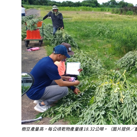
樹豆產量高，每公頃乾物產量達18.32公噸。（圖片提供／