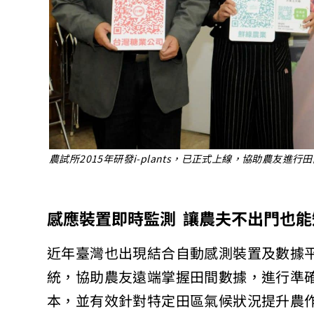
農試所2015年研發i-plants，已正式上線，協助農友進
感應裝置即時監測
讓農夫不出門也能
近年臺灣也出現結合自動感測裝置及數據平台的物聯網（
統，協助農友遠端掌握田間數據，進行準
本，並有效針對特定田區氣候狀況提升農作