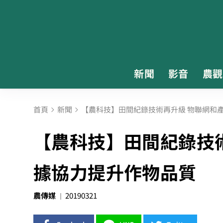
新聞
影音
農觀
首頁
新聞
【農科技】田間紀錄技術再升級 物聯網和
【農科技】田間紀錄技
據協力提升作物品質
農傳媒
20190321