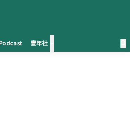
Podcast
豐年社
0608豪雨農損水稻居冠 農糧署協
調溼穀調運2.2萬公噸 公糧收購量
能已恢復
2026臺灣竹博覽會今開幕 六大衛