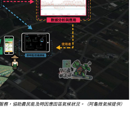
服務，協助農民能及時因應田區氣候狀況。（阿龜微氣候提供）