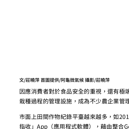
文/莊曉萍 首圖提供/阿龜微氣候 攝影/莊曉萍
因應消費者對於食品安全的重視，還有極
栽種過程的管理設施，成為不少農企業管
市面上田間作物紀錄平臺越來越多，如20
指收」App（應用程式軟體），藉由整合G