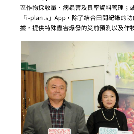
區作物採收量、病蟲害及良率資料管理；或
「i-plants」App，除了結合田間紀
據，提供特殊蟲害爆發的災前預測以及作