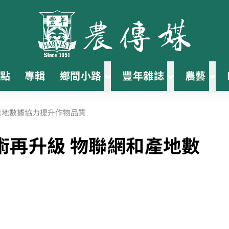
點
專輯
鄉間小路
豐年雜誌
農藝
產地數據協力提升作物品質
術再升級 物聯網和產地數