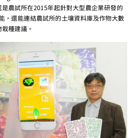
是農試所在2015年起針對大型農企業研發的
錄的功能，還能連結農試所的土壤資料庫及作物大數
物栽種建議。