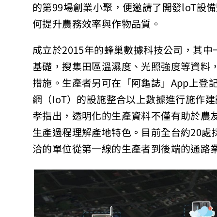
的第99場創業小聚，便邀請了開發loT
何提升農務效率與作物品質。
成立於2015年的蜂巢數據科技公司，其
基礎，搜集田區溫濕度、光照強度等資料
措施。生產者另可在「阿龜誌」App上登
網（IoT）的設施整合以上數據進行施作
孝指出，透明化的生產資料不僅有助於農
生產過程理解產地特色。目前全台約20處
洽的單位從第一線的生產者到後端的通路