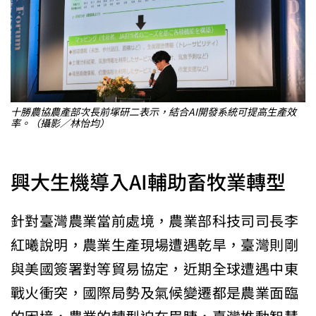
十勝農協農產部次長前塚研二表示，結合AI開發系統可提高生產效
率。（攝影／林怡均）
興大生機導入AI輔助畜牧業轉型
針對臺灣農業當前處境，農業部科技司司長李
紅曦說明，農業生產現場遭遇乾旱，臺灣則剛
與美國簽署對等貿易協定，近期全球遭遇中東
戰火衝突，國際局勢及氣候變遷都是農業面臨