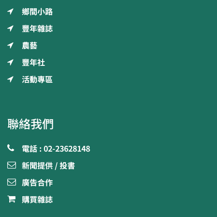
鄉間小路
豐年雜誌
農藝
豐年社
活動專區
聯絡我們
電話 : 02-23628148
新聞提供 / 投書
廣告合作
購買雜誌