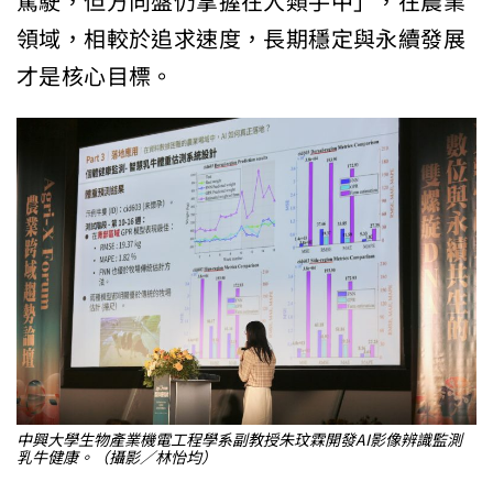
駕駛，但方向盤仍掌握在人類手中」，在農業
領域，相較於追求速度，長期穩定與永續發展
才是核心目標。
中興大學生物產業機電工程學系副教授朱玟霖開發AI影像辨識監測
乳牛健康。（攝影／林怡均）