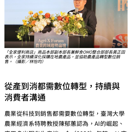
「全家便利商店」商品本部副本部長兼鮮食OMO整合部部長黃正田
表示，全家持續深化採購在地農產品，並協助農產品轉型數位銷
售。（攝影／林怡均）
從產到消都需數位轉型，持續與
消費者溝通
農業從科技到銷售都需要數位轉型，臺灣大學
農業經濟系特聘教授陳郁蕙認為，AI的崛起、