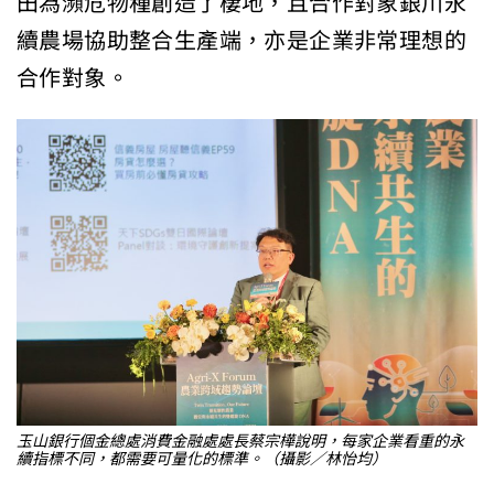
田為瀕危物種創造了棲地，且合作對象銀川永
續農場協助整合生產端，亦是企業非常理想的
合作對象。
玉山銀行個金總處消費金融處處長蔡宗樺說明，每家企業看重的永
續指標不同，都需要可量化的標準。（攝影／林怡均）