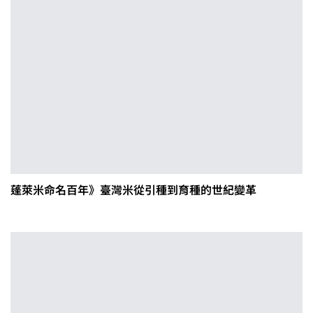
蓬萊米命名百年》臺灣米從引種到育種的世紀變革