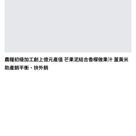
農糧初級加工創上億元產值 芒果泥結合香檬做果汁 薑黃米
助產銷平衡、拚外銷
茶改場輔導低碳生產、碳足跡揭露