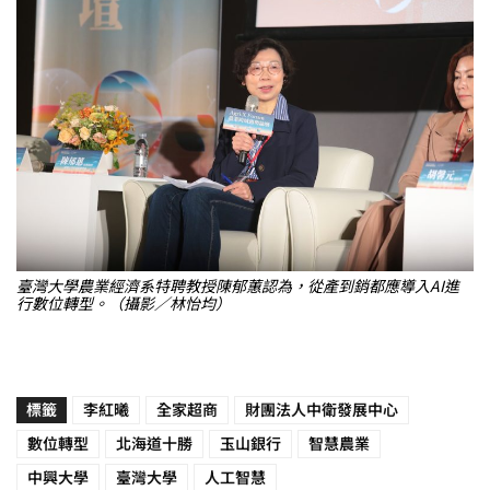
臺灣大學農業經濟系特聘教授陳郁蕙認為，從產到銷都應導入AI進
行數位轉型。（攝影／林怡均）
標籤
李紅曦
全家超商
財團法人中衛發展中心
數位轉型
北海道十勝
玉山銀行
智慧農業
中興大學
臺灣大學
人工智慧