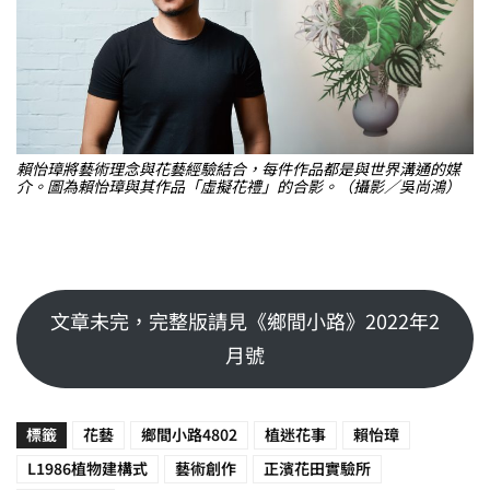
賴怡璋將藝術理念與花藝經驗結合，每件作品都是與世界溝通的媒
介。圖為賴怡璋與其作品「虛擬花禮」的合影。（攝影／吳尚鴻）
文章未完，完整版請見《鄉間小路》2022年2
月號
標籤
花藝
鄉間小路4802
植迷花事
賴怡璋
L1986植物建構式
藝術創作
正濱花田實驗所