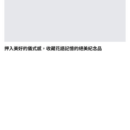
押入美好的儀式感，收藏花語記憶的絕美紀念品
茶改場輔導低碳生產、碳足跡揭露
「茶毅思」、「日月老茶廠」產品
取得碳標籤