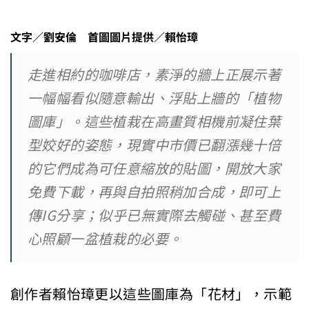
文字／劉安倫 首圖圖片提供／賴怡璋
走進相約的咖啡店，素淨的牆上正展示著
一幅幅看似隨意輸出、浮貼上牆的「植物
圖庫」。這些植栽在高畫質相機前凝住葉
型姣好的姿態，現實中市價已翻漲幾十倍
的它們成為可任意縮放的貼圖，開放大家
免費下載，再與自拍照稍加合成，即可上
傳IG分享；似乎已無實際去觸碰、甚至費
心照顧一盆植栽的必要。
創作者賴怡璋更以這些圖庫為「花材」，示範