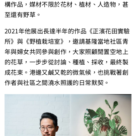
構作品，媒材不限於花材、植材、人造物，甚
至還有野草。
2021年他展出長達半年的作品《正濱花田實驗
所》與《野植栽培室》，邀請基隆當地社區青
年與婦女共同參與創作，大家照顧閒置空地上
的花草，一步步從討論、種植、採收，最終製
成花束。港邊又鹹又乾的微氣候，也挑戰著創
作者與社區之間澆水照護的日常默契。