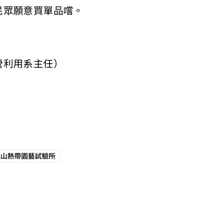
民眾願意買單品嚐。
營利用系主任）
鳳山熱帶園藝試驗所