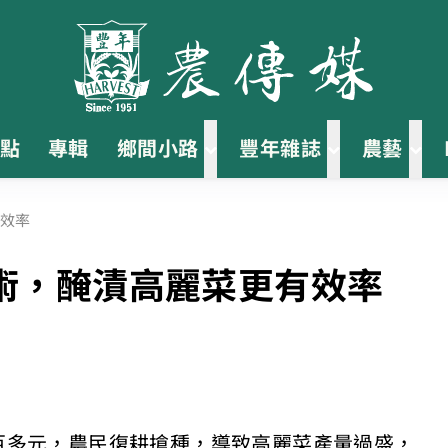
點
專輯
鄉間小路
豐年雜誌
農藝
效率
術，醃漬高麗菜更有效率
百多元，農民復耕搶種，導致高麗菜產量過盛，