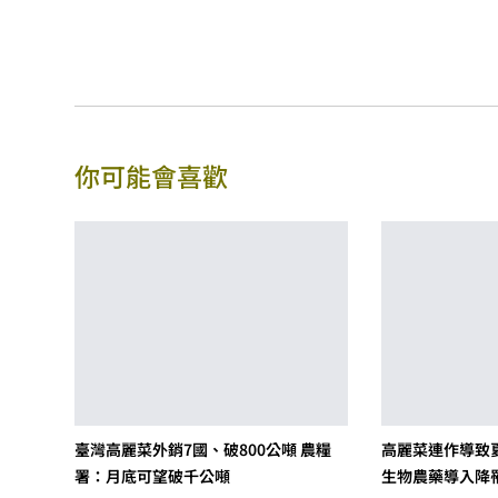
你可能會喜歡
臺灣高麗菜外銷7國、破800公噸 農糧
高麗菜連作導致
署：月底可望破千公噸
生物農藥導入降