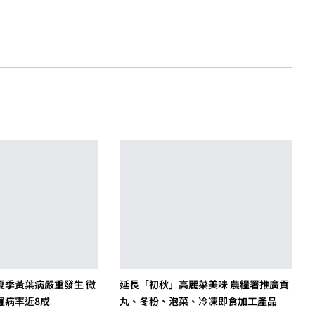
夏季黃葉病嚴重發生 微
延長「初秋」高麗菜美味 農糧署推廣貢
罹病率近8成
丸、冬粉、泡菜、冷凍即食加工產品