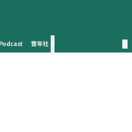
Podcast
豐年社
茶改場輔導低碳生產、碳足跡揭露
「茶毅思」、「日月老茶廠」產品
取得碳標籤
不實謠言致花生跌價 卓榮泰裁示