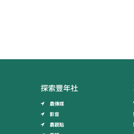
探索豐年社
農傳媒
影音
農觀點