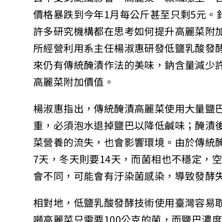
價格暴跌到今年1月每公斤甚至只剩5元。
許多研究機構都在思考如何提升高麗菜附
所經營利用系主任楊淑惠研發低鹽乳酸發
來仍有傳統醃漬作法的美味，鈉含量減少
高麗菜附加價值。
楊淑惠指出，傳統醃漬高麗菜使用大量鹽巴
重，必須泡水退掉鹽巴以降低鹹味；醃漬
菜營養的流失，也會影響環境。由於傳統
7天，冬天則要14天，而菌相也不穩定，
會不同，可能會有汙染菌感染，導致發酵
相對地，低鹽乳酸發酵技術使用臺灣容易取
噸高麗菜只需要100公克的菌，而鹽巴濃度