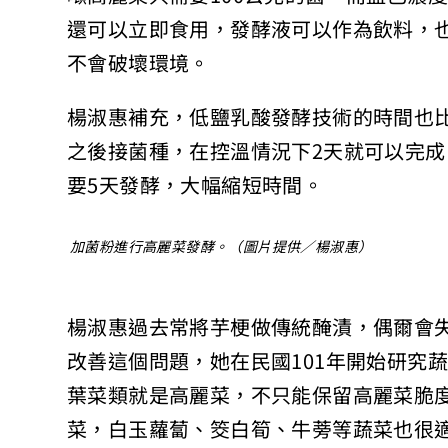
還可以立即食用，發酵液可以作為飲料，
不會破壞環境。
楊淑惠補充，低鹽乳酸發酵技術的時間也
之後接菌種，在控溫情況下2天就可以完成
要5天發酵，大幅縮短時間。
加菌粉進行高麗菜發酵。（圖片提供／楊淑惠）
楊淑惠過去常將芋梗做傳統醃漬，偶爾會
改善這個問題，她在民國101年開始研究
葉菜類就是高麗菜，不只能保留高麗菜脆
菜，白玉蘿蔔、筊白筍、牛蒡等蔬菜也很