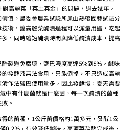
針對高麗菜「菜土菜金」的問題，過去幾年，
加價值。農委會農業試驗所鳳山熱帶園藝試驗分
酵技術，讓高麗菜醃漬過程可以減量用鹽，吃起
許多，同時縮短醃漬時間與降低醃漬成本，提高
醃製避免腐壞，鹽巴濃度高達5%到8%，鹹味
後的發酵液無法食用，只能倒掉，不只造成高麗
醃漬作法鹽巴使用量多，因此發酵慢，夏天需要
空氣中有什麼菌就是什麼菌，每一次醃漬的菌種
失敗。
得的菌種，1公斤菌價格約1萬多元，發酵1公
僅0.2%，有效降低鹹味，高麗菜發酵完成後，