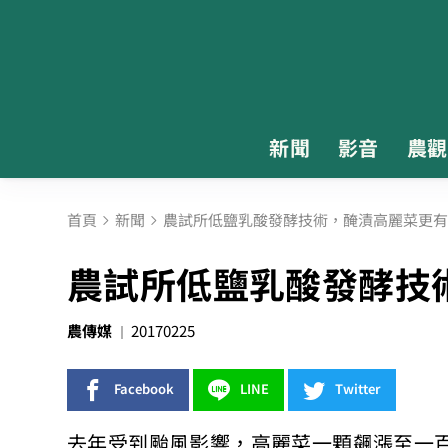
新聞
影音
農觀
首頁
新聞
農試所低鹽乳酸發酵技術，醃漬高麗菜更有
農試所低鹽乳酸發酵技
農傳媒
20170225
Facebook
LINE
Twitter
去年受到颱風影響，高麗菜一顆飆漲至一