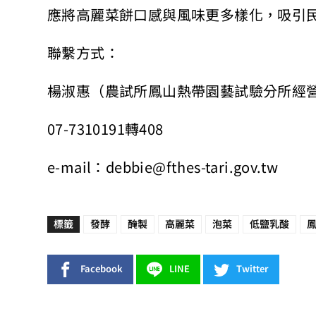
應將高麗菜餅口感與風味更多樣化，吸引
聯繫方式：
楊淑惠（農試所鳳山熱帶園藝試驗分所經
07-7310191轉408
e-mail：debbie@fthes-tari.gov.tw
標籤
發酵
醃製
高麗菜
泡菜
低鹽乳酸
Facebook
LINE
Twitter