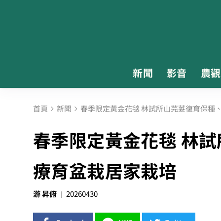
新聞
影音
農觀
首頁
新聞
春季限定黃金花毯 林試所山芫荽復育保種
春季限定黃金花毯 林
療育盆栽居家栽培
游 昇俯
20260430