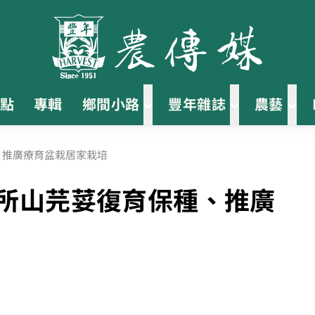
點
專輯
鄉間小路
豐年雜誌
農藝
、推廣療育盆栽居家栽培
試所山芫荽復育保種、推廣