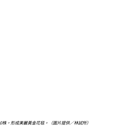
00株，形成美麗黃金花毯。（圖片提供／林試所）