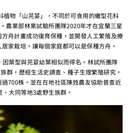
科植物「山芫荽」，不同於可食用的繖型花科
，農業部林業試驗所團隊2020年才在宜蘭三星
園方舟計畫成功復育保種，並開發人工繁殖及療
人居家栽培，讓每個家庭都可以是保種方舟。
，因葉型與芫荽幼葉相似而得名。林試所團隊
荽」族群，歷經生活史調查、種子生理繁殖研究，
過700株。並在在地社區陳姓農友協助普查近
星、大同等地3處野生族群。