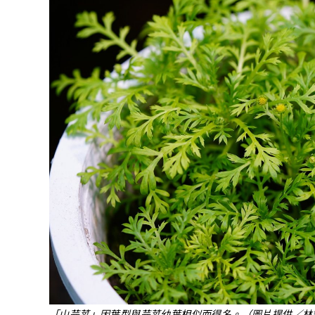
「山芫荽」因葉型與芫荽幼葉相似而得名。（圖片提供／林