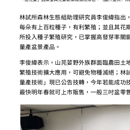
林試所森林生態組助理研究員李俊緯指出，
每朵有上百粒種子，有利繁殖；並且其花
所投入種子繁殖研究，已掌握高發芽率關鍵
量產盆景產品。
李俊緯表示，山芫荽野外族群面臨農田土
繁殖技術擴大應用，可避免物種滅絕；林
量產技術」現已公告技轉，今年若能成功
最快明年春就可上市販售，一般三吋盆零售