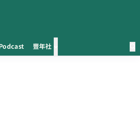
Podcast
豐年社
茶改場輔導低碳生產、碳足跡揭露
「茶毅思」、「日月老茶廠」產品
取得碳標籤
不實謠言致花生跌價 卓榮泰裁示