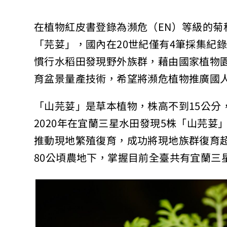
在植物紅皮書登錄為瀕危（EN）等級的菊
「芫荽」，國內在20世紀僅有4筆採集紀錄
慣行水稻田發現野外族群，藉由國家植物
育盆景量產技術，希望將瀕危植物推廣國
「山芫荽」是草本植物，株高不到15公分
2020年在宜蘭三星水田發現5株「山芫
推動現地繁殖復育，成功將現地族群復育超
80公頃農地下，掌握目前全臺共有宜蘭三