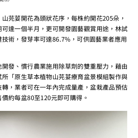
山芫荽開花為頭狀花序，每株約開花205朵，
期可達一個半月，更可開發園藝觀賞用途，林試
技術，發芽率可達86.7%，可供園藝業者應用
地開發、慣行農業施用除草劑的雙重壓力，藉由
試所「原生草本植物山芫荽療育盆景模組製作與
技轉，業者可在一年內完成量產，盆栽產品預估
價約每盆80至120元即可購得。