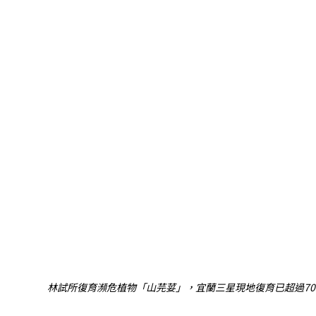
林試所復育瀕危植物「山芫荽」，宜蘭三星現地復育已超過7