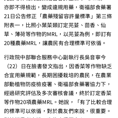
亦即不得檢出，變成違規用藥，衛福部食藥署
21日公告修正「農藥殘留容許量標準」第三條
附表一，比照小葉菜類訂定芫荽、茴香、仙
草、薄荷等作物的MRL，以芫荽為例，即訂有
20種農藥MRL，讓農民有合理標準可依循。
行政院中部聯合服務中心副執行長吳音寧今
（22）日在臉書發文指出，因香菜等作物缺乏
合宜用藥規範，長期困擾栽培的農民，在農業
部動植物防疫檢疫署、衛福部食藥署協力下，
經過研究評估及多次審核會議，終於訂定香菜
等作物20項農藥MRL。她說，「有了比較合理
的標準可以依循，對於農友們來說，很重要。