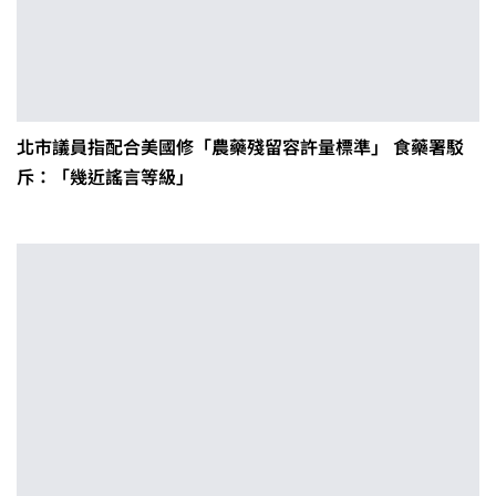
北市議員指配合美國修「農藥殘留容許量標準」 食藥署駁
斥：「幾近謠言等級」