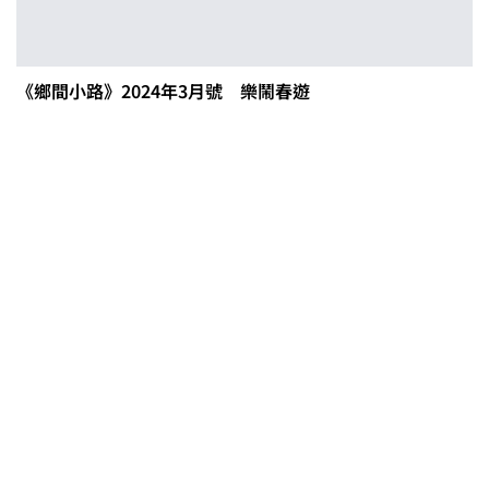
《鄉間小路》2024年3月號 樂鬧春遊
茶改場輔導低碳生產、碳足跡揭露
「茶毅思」、「日月老茶廠」產品
取得碳標籤
不實謠言致花生跌價 卓榮泰裁示跨