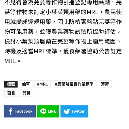
不見得會為芫荽等作物引進登記專用藥劑，芫
荽等作物未訂定小葉菜類用藥的MRL，農民使
用就變成違規用藥，因此防檢署盤點芫荽等作
物可能用藥，並獲農業藥物試驗所協助評估，
檢討小葉菜類農藥在芫荽等作物上適用範圍、
時機及適當MRL標準，獲食藥署協助公告訂定
MRL。
標籤
仙草
#MRL
#農藥殘留容許量標準
薄荷
茴香
芫荽
Facebook
LINE
Twitter