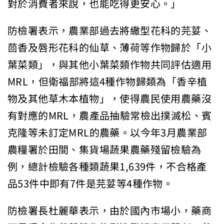
對於消費者來說，也能吃得更安心。」
防檢署表示，農業部過去將繖型花科的芫荽、
茴香及唇形花科的仙草、薄荷等作物歸於「小
葉菜類」，與其他小葉菜類作物共同評估適用
MRL，但衛福部將這4種作物歸類為「香辛植
物及其他草木本植物」，使得農民使用農藥沒
有對應的MRL，農產品抽驗常檢出撲滅松、賓
克隆等未訂定MRL的農藥。以今年3月農業部
農糧署於田間、集貨場蔬果農藥殘留檢驗為
例，總計檢驗各種類蔬果1,639件，不合格產
品53件中即有7件是芫荽等4種作物。
防檢署長杜麗華表示，由於國內市場小，藥商