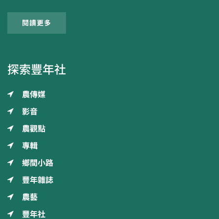
閱讀更多
探索豐年社
農傳媒
影音
農觀點
專輯
鄉間小路
豐年雜誌
農藝
豐年社