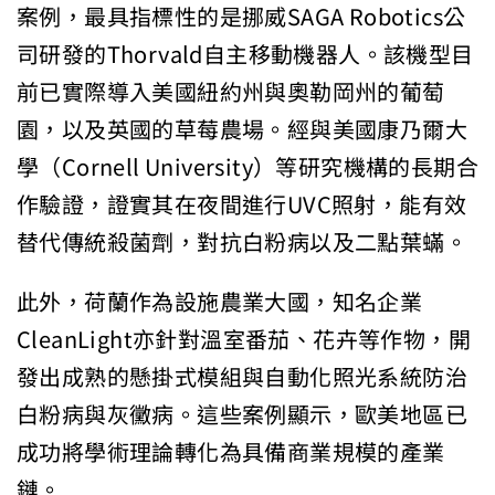
案例，最具指標性的是挪威SAGA Robotics公
司研發的Thorvald自主移動機器人。該機型目
前已實際導入美國紐約州與奧勒岡州的葡萄
園，以及英國的草莓農場。經與美國康乃爾大
學（Cornell University）等研究機構的長期合
作驗證，證實其在夜間進行UVC照射，能有效
替代傳統殺菌劑，對抗白粉病以及二點葉蟎。
此外，荷蘭作為設施農業大國，知名企業
CleanLight亦針對溫室番茄、花卉等作物，開
發出成熟的懸掛式模組與自動化照光系統防治
白粉病與灰黴病。這些案例顯示，歐美地區已
成功將學術理論轉化為具備商業規模的產業
鏈。