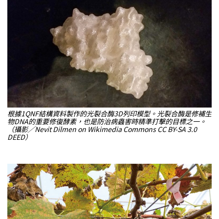
根據1QNF結構資料製作的光裂合酶3D列印模型。光裂合酶是修補生
物DNA的重要修復酵素，也是防治病蟲害時精準打擊的目標之一。
（攝影╱Nevit Dilmen on Wikimedia Commons CC BY-SA 3.0
DEED）