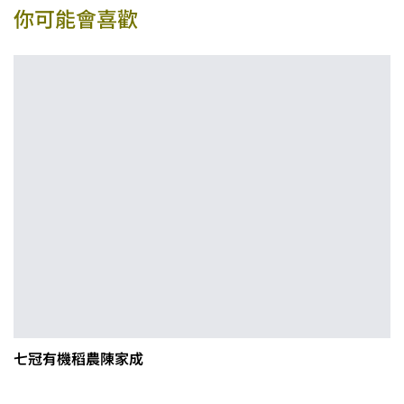
你可能會喜歡
七冠有機稻農陳家成