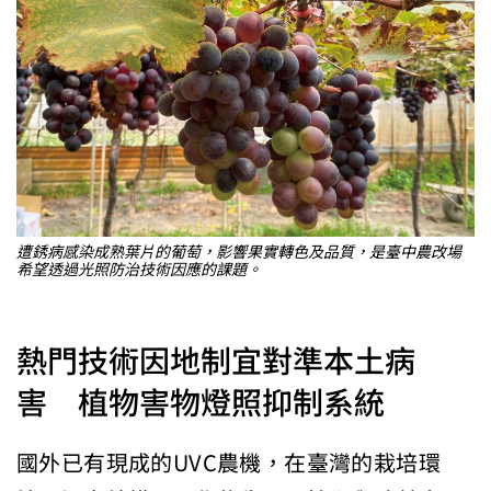
遭銹病感染成熟葉片的葡萄，影響果實轉色及品質，是臺中農改場
希望透過光照防治技術因應的課題。
熱門技術因地制宜對準本土病
害 植物害物燈照抑制系統
國外已有現成的UVC農機，在臺灣的栽培環