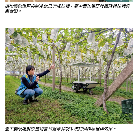
植物害物燈照抑制系統已完成技轉，臺中農改場研發團隊與技轉廠
商合影。
臺中農改場解說植物害物燈罩抑制系統的操作原理與效果。