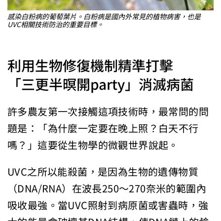
感染白粉病的葡萄葉片。白粉病是國內外常見的植物病害，也是
UVC相關技術防治的重要目標。
利用生物修復機制精準打擊
「三更半暝開party」消滅病菌
許多農友第一次接觸這項技術時，最常問的問
題是：「為什麼一定要在晚上照？白天不行
嗎？」這要從生物學的微觀世界說起。
UVC之所以能殺菌，是因為生物的遺傳物質
（DNA/RNA）在波長250～270奈米的範圍內
吸收最強。當UVC照射到病原菌或害蟲時，強