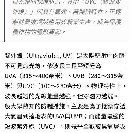
目光投向物理防治，其中「UVC（短波紫
外線）」因具有高效、無殘留特性，正逐
漸從醫療領域應用於農業生產，成為保護
農作物的隱形盾牌。
紫外線（Ultraviolet, UV）是太陽輻射中肉眼
不可見的光線，依波長由長至短分為
UVA（315～400奈米）、UVB（280～315奈
米）與UVC（100～280奈米）。物理特性上，
波長越短的光線能量越強，但穿透力越弱。一
般大眾熟知的防曬措施，主要是為了抵禦穿透
大氣層到達地表的UVA與UVB；而能量最強的
短波紫外線（UVC），則幾乎全數被臭氧層吸