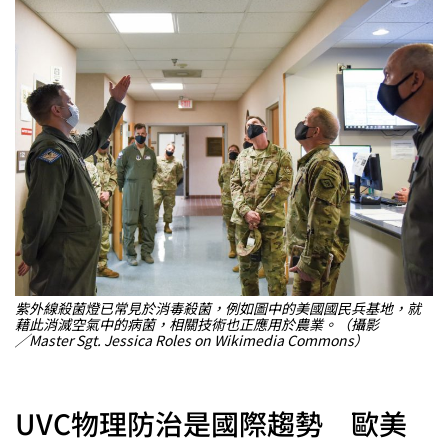
紫外線殺菌燈已常見於消毒殺菌，例如圖中的美國國民兵基地，就
藉此消滅空氣中的病菌，相關技術也正應用於農業。（攝影
╱Master Sgt. Jessica Roles on Wikimedia Commons）
UVC物理防治是國際趨勢 歐美