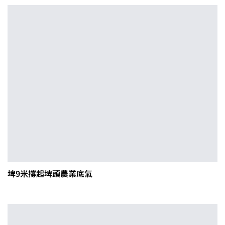
埤9米撐起埤頭農業底氣