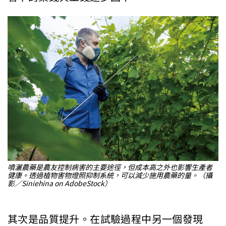
噴灑農藥是農友控制病害的主要途徑，但成本高之外也影響生產者
健康。透過植物害物燈照抑制系統，可以減少施用農藥的量。（攝
影╱Siniehina on AdobeStock）
其次是品質提升。在試驗過程中另一個發現