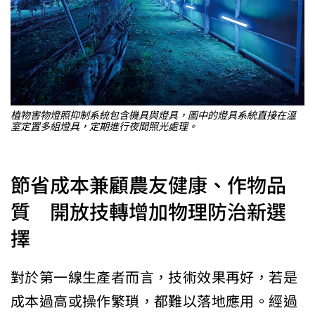
植物害物燈照抑制系統包含機具與燈具，圖中的燈具系統直接在溫
室定置多組燈具，定期進行夜間照光處理。
節省成本兼顧農友健康、作物品
質 開放技轉增加物理防治新選
擇
對於第一線生產者而言，技術效果再好，若是
成本過高或操作繁瑣，都難以落地應用。經過