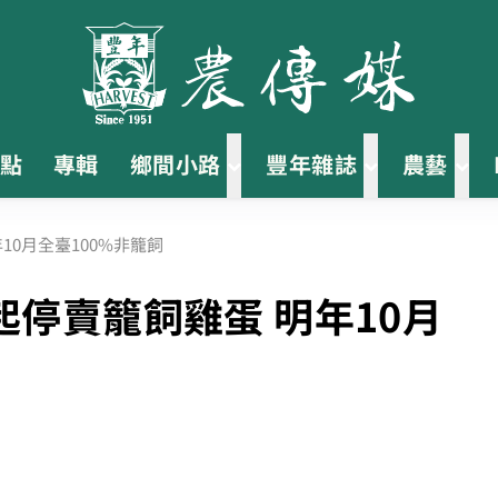
點
專輯
鄉間小路
豐年雜誌
農藝
0月全臺100%非籠飼
停賣籠飼雞蛋 明年10月