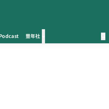
Podcast
豐年社
0608豪雨農損水稻居冠 農糧署協
調溼穀調運2.2萬公噸 公糧收購量
能已恢復
2026臺灣竹博覽會今開幕 六大衛