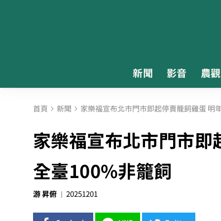
新聞
影音
農觀
首頁
新聞
家樂福宣布北市門市即起停賣籠飼雞蛋 明年1
家樂福宣布北市門市即起
全臺100%非籠飼
游 昇俯
20251201