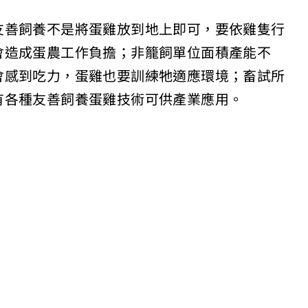
友善飼養不是將蛋雞放到地上即可，要依雞隻行
會造成蛋農工作負擔；非籠飼單位面積產能不
會感到吃力，蛋雞也要訓練牠適應環境；畜試所
有各種友善飼養蛋雞技術可供產業應用。