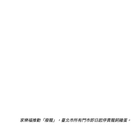
家樂福推動「廢籠」，臺北市所有門市即日起停賣籠飼雞蛋。