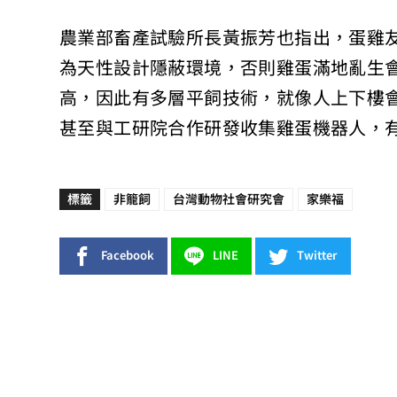
農業部畜產試驗所長黃振芳也指出，蛋雞
為天性設計隱蔽環境，否則雞蛋滿地亂生
高，因此有多層平飼技術，就像人上下樓
甚至與工研院合作研發收集雞蛋機器人，
標籤
非籠飼
台灣動物社會研究會
家樂福
Facebook
LINE
Twitter