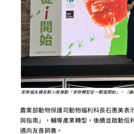
家樂福永續長蘇小真推動「食物轉型從一顆蛋開始」。（攝
農業部動物保護司動物福利科長石惠美表示
與指南」，輔導產業轉型，後續並啟動低
邁向友善飼養。