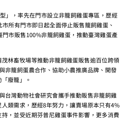
轉型」，率先在門市設立非籠飼雞蛋專區，歷經
北市所有門市即日起全面停止販售籠飼雞蛋、
臺門市販售100%非籠飼雞蛋，推動臺灣雞蛋產
請茂林畜牧場等推動非籠飼雞蛋販售逾百位跨領
流與非籠飼蛋農合作、協助小農推廣品牌、開發
動「廢籠」。
前與台灣動物社會研究會攜手推動販售非籠飼雞
人類需求，歷經8年努力，讓賣場原本只有4%
支持，並受近期芬普尼雞蛋事件影響，更多消費