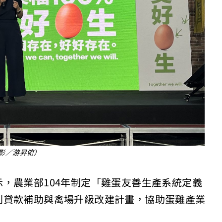
影／游昇俯）
，農業部104年制定「雞蛋友善生產系統定義
利貸款補助與禽場升級改建計畫，協助蛋雞產業