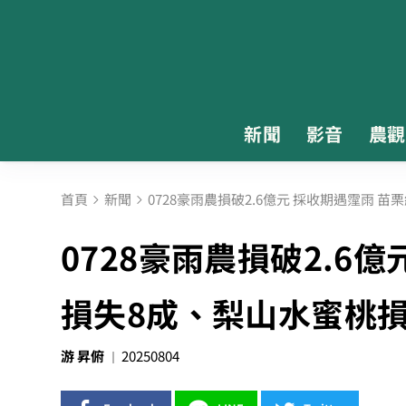
新聞
影音
農觀
首頁
新聞
0728豪雨農損破2.6億元 採收期遇霪雨 
0728豪雨農損破2.6
損失8成、梨山水蜜桃損
游 昇俯
20250804