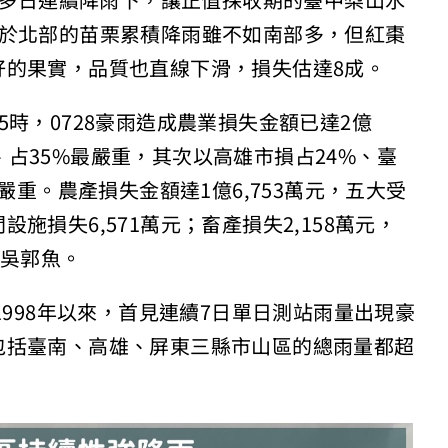
米，多日連續降雨下，讓正值採收期的臺中梨山水
位於北部的苗栗累積降雨雖不如南部多，但紅棗
好的果實，品質也直線下滑，損失估達8成。
時，0728豪雨造成農業損失金額已達2億
元、占35%最嚴重，其次以高雄市損占24%、臺
嚴重。農產損失金額達1億6,753萬元，五大受
損失6,571萬元；畜產損失2,158萬元，
為吳郭魚。
1998年以來，首見連續7日單日測站雨量出現豪
包括臺南、高雄、屏東三縣市山區的總雨量都超