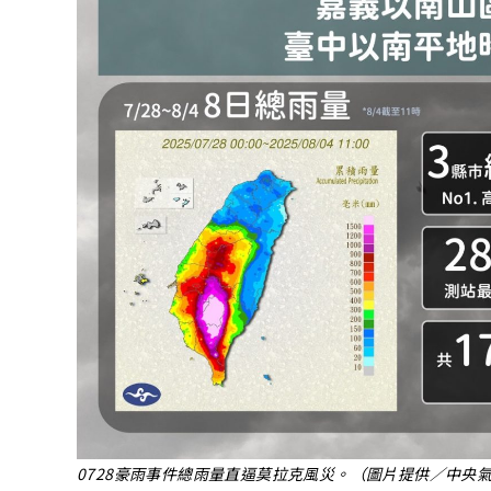
0728豪雨事件總雨量直逼莫拉克風災。（圖片提供／中央