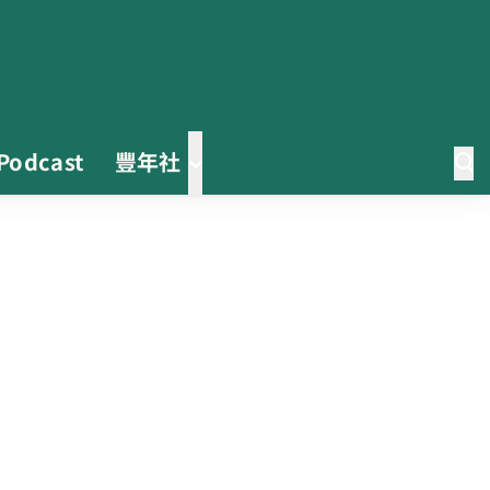
Podcast
豐年社
茶改場輔導低碳生產、碳足跡揭露
「茶毅思」、「日月老茶廠」產品
取得碳標籤
不實謠言致花生跌價 卓榮泰裁示