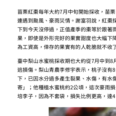
苗栗紅棗每年大約7月中旬開始採收，苗栗
連遇到颱風、豪雨災情。謝富羽說，紅棗
下到今天沒停過，正值產季的棗等於跟著
果，即使是外形完好的果實甜度也大幅下
為工資高，倖存的果實有的人乾脆就不收
臺中梨山水蜜桃採收期也大約從7月中到8
逃損傷。梨山青農李修宇表示，桃子沒有
下，已因水分過多產生裂果、水傷，有水
寄」；他種植水蜜桃約2公頃，這次豪雨損
培李子，因為不套袋，損失比例更高，達4