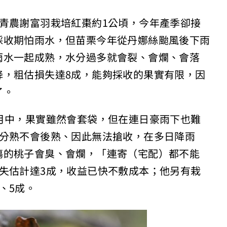
青農謝富羽栽培紅棗約1公頃，今年產季卻接
採收期怕雨水，但苗栗今年從丹娜絲颱風後下雨
雨水一起成熟，水分過多就會裂、會爛、會落
降，粗估損失達8成，能夠採收的果實有限，因
了。
月中，果實雖然會套袋，但在連日豪雨下也難
8分熟不會後熟、因此無法搶收，在多日降雨
傷的桃子會臭、會爛，「連寄（宅配）都不能
失估計達3成，收益已快不敷成本；他另有栽
、5成。