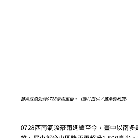
苗栗紅棗受到0728豪雨重創。（圖片提供／苗栗縣政府）
0728西南氣流豪雨延續至今，臺中以南多