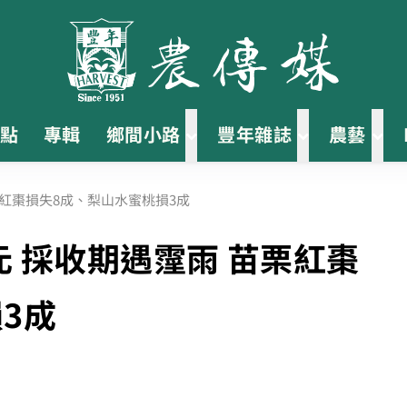
點
專輯
鄉間小路
豐年雜誌
農藝
苗栗紅棗損失8成、梨山水蜜桃損3成
億元 採收期遇霪雨 苗栗紅棗
3成