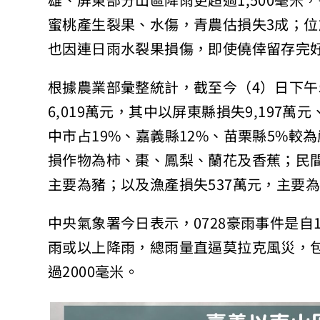
雄、屏東部分山區降雨更超過1,500毫
蜜桃產生裂果、水傷，青農估損失3成；
也因連日雨水裂果損傷，即使僥倖留存完
根據農業部彙整統計，截至今（4）日下午5
6,019萬元，其中以屏東縣損失9,197萬
中市占19%、嘉義縣12%、苗栗縣5%較為
損作物為柿、棗、鳳梨、蘭花及香蕉；民間設施
主要為豬；以及漁產損失537萬元，主要
中央氣象署今日表示，0728豪雨事件是自
雨或以上降雨，總雨量直逼莫拉克風災，
過2000毫米。