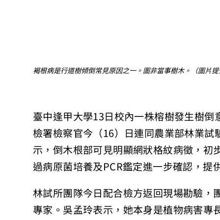
褐根病是行道樹傾倒常見原因之一。圖非當事樹木。（圖片提
臺中逢甲大學13日校內一株榕樹發生樹倒
檢署檢察官今（16）日連同農業部林業試
示，倒木根部可見明顯網狀格紋病徵，初
過病原菌培養及PCR鑑定進一步確認，提
林試所團隊今日配合檢方返回現場勘驗，
專家。吳孟玲表示，她本身是植物病害專