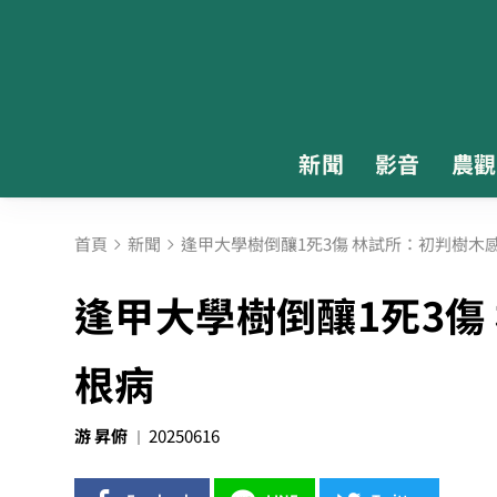
新聞
影音
農觀
首頁
新聞
逢甲大學樹倒釀1死3傷 林試所：初判樹木
逢甲大學樹倒釀1死3傷
根病
游 昇俯
20250616