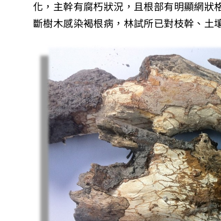
化，主幹有腐朽狀況，且根部有明顯網狀
斷樹木感染褐根病，林試所已對枝幹、土