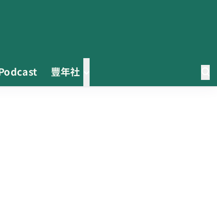
Podcast
豐年社
0608豪雨農損水稻居冠 農糧署協
調溼穀調運2.2萬公噸 公糧收購量
能已恢復
2026臺灣竹博覽會今開幕 六大衛