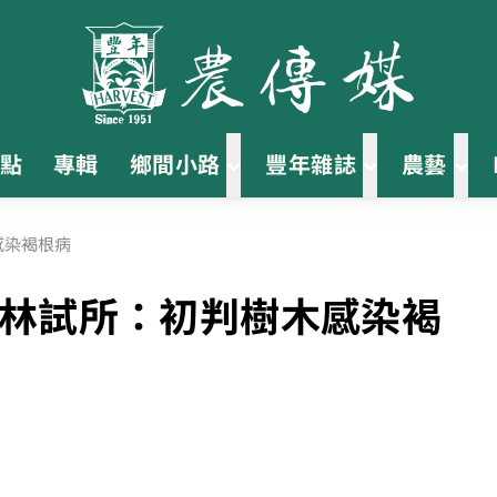
點
專輯
鄉間小路
豐年雜誌
農藝
感染褐根病
 林試所：初判樹木感染褐