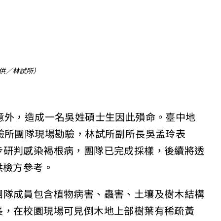
供／林試所）
意外，造成一名吳姓碩士生因此殞命。臺中地
驗所團隊現場勘驗，林試所副所長吳孟玲表
步研判感染褐根病，團隊已完成採樣，後續將透
供檢方參考。
團隊成員包含植物病害、蟲害、土壤及樹木結構
長，在校園現場可見倒木地上部樹葉有稀疏黃