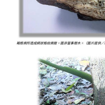
褐根病所造成網狀格紋病徵。圖非當事樹木。（圖片提供／