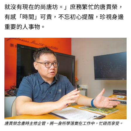
就沒有現在的尚唐坊。」庶務繁忙的唐貫榮，
有感「時間」可貴，不忘初心提醒，珍視身邊
重要的人事物。
唐貫榮念書時主修企管，將一身所學落實在工作中，忙碌而享受。