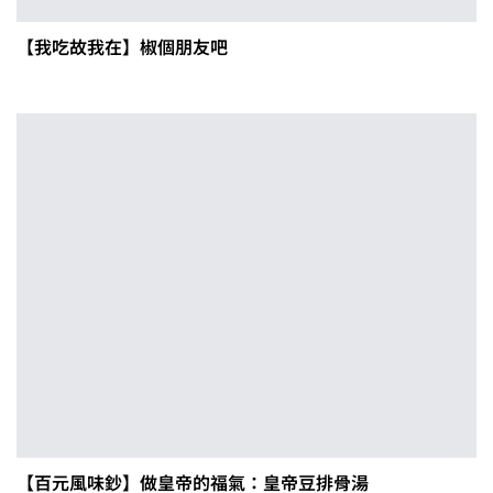
【我吃故我在】椒個朋友吧
【百元風味鈔】做皇帝的福氣：皇帝豆排骨湯