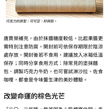
巧克力的原型：可可豆、籽與殼。
唐貫榮補充，由於抹醬糖度較低，比起果醬更
需特別注意防腐，開封前可依保存期限於陰涼
處存放，開封後若不食用，建議放入冰箱低溫
保存；同時分享食用方式：除常見的塗抹麵
包、調製巧克力牛奶，也可嘗試淋沙拉、佐食
咖哩，都會是令味蕾生津的美妙體驗。
改變命運的棕色光芒