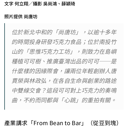
文字 何立翔╱攝影 吳尚鴻、薛穎琦
照片提供 尚唐坊
位於新北中和的「尚唐坊」，以逾十多年
的時間投身研發巧克力食品；位於南投竹
山的「思惟巧克力工坊」，則致力在島嶼
種植可可樹、推廣臺灣出品的可可──是
什麼樣的因緣際會，讓兩位年輕創辦人唐
貫榮與林政弘，在各自生命與創業的路途
中雙線交會？這段可可對上巧克力的奏鳴
曲，不約而同都與「心跳」的重拍有關。
產業講求「From Bean to Bar」（從豆到塊）