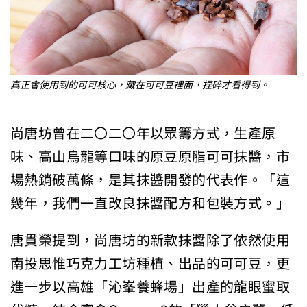
真正會使用到的可可核心，藏在可可豆裡面，捏碎才看得到。
尚唐坊曾在二〇二〇年以眾籌方式，生產原
味、高山烏龍等口味的原豆原脂可可抹醬，市
場熱銷破萬條，是其抹醬開發的代表作。「這
幾年，我們一直改良抹醬配方和包裝方式。」
唐貫榮提到，尚唐坊的新款抹醬除了依然使用
南投思惟巧克力工坊種植、出品的可可豆，更
進一步以高雄「沁峯養蜂場」出產的龍眼蜜取