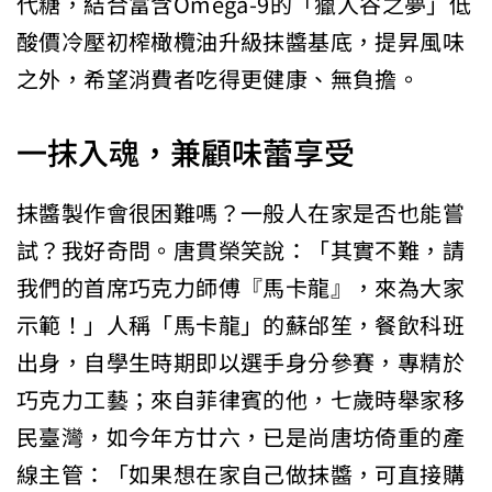
代糖，結合富含Omega-9的「獵人谷之夢」低
酸價冷壓初榨橄欖油升級抹醬基底，提昇風味
之外，希望消費者吃得更健康、無負擔。
一抹入魂，兼顧味蕾享受
抹醬製作會很困難嗎？一般人在家是否也能嘗
試？我好奇問。唐貫榮笑說：「其實不難，請
我們的首席巧克力師傅『馬卡龍』，來為大家
示範！」人稱「馬卡龍」的蘇邰笙，餐飲科班
出身，自學生時期即以選手身分參賽，專精於
巧克力工藝；來自菲律賓的他，七歲時舉家移
民臺灣，如今年方廿六，已是尚唐坊倚重的產
線主管：「如果想在家自己做抹醬，可直接購