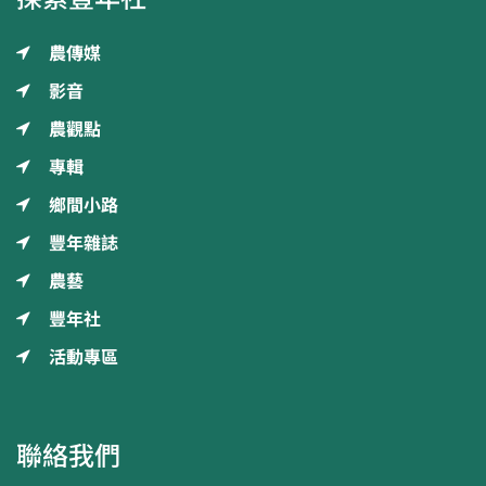
農傳媒
影音
農觀點
專輯
鄉間小路
豐年雜誌
農藝
豐年社
活動專區
聯絡我們