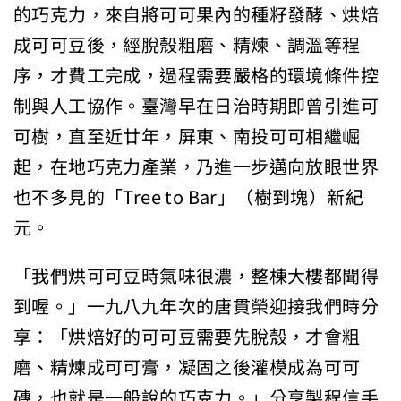
的巧克力，來自將可可果內的種籽發酵、烘焙
成可可豆後，經脫殼粗磨、精煉、調溫等程
序，才費工完成，過程需要嚴格的環境條件控
制與人工協作。臺灣早在日治時期即曾引進可
可樹，直至近廿年，屏東、南投可可相繼崛
起，在地巧克力產業，乃進一步邁向放眼世界
也不多見的「Tree to Bar」（樹到塊）新紀
元。
「我們烘可可豆時氣味很濃，整棟大樓都聞得
到喔。」一九八九年次的唐貫榮迎接我們時分
享：「烘焙好的可可豆需要先脫殼，才會粗
磨、精煉成可可膏，凝固之後灌模成為可可
磚，也就是一般說的巧克力。」分享製程信手