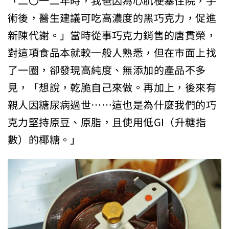
「二〇一二年時，我爸因為心肌梗塞住院，手
術後，醫生建議可吃高濃度的黑巧克力，促進
新陳代謝。」當時從事巧克力銷售的唐貫榮，
對這項食品本就較一般人熟悉，但在市面上找
了一圈，卻發現高純度、無添加的產品不多
見，「想說，乾脆自己來做。再加上，後來有
親人因糖尿病過世……這也是為什麼我們的巧
克力堅持原豆、原脂，且使用低GI（升糖指
數）的椰糖。」