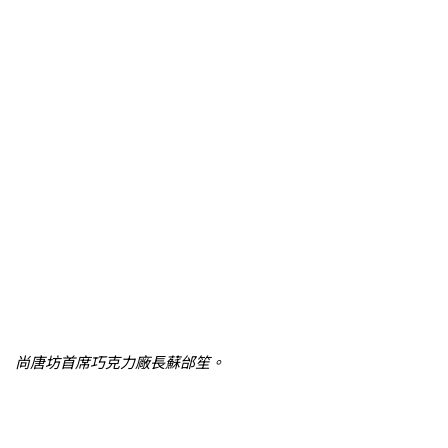
尚唐坊首席巧克力廠長蘇邰笙。