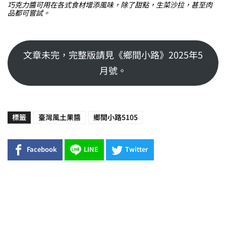
巧克力醬可用在各式食材增添風味，除了甜點，生菜沙拉，甚至肉
品都可嘗試。
文章未完，完整版請見《鄉間小路》2025年5
月號。
標籤
臺灣風土果醬
鄉間小路5105
Facebook
LINE
Twitter