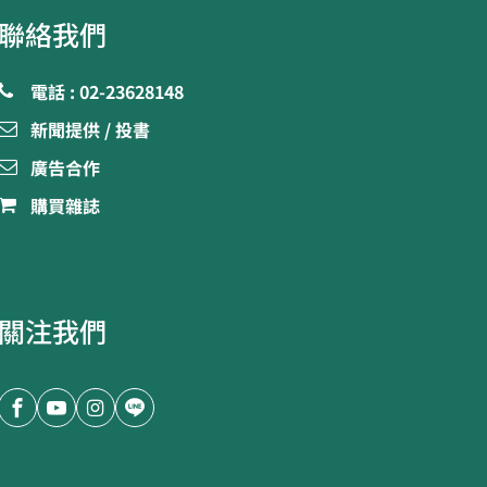
聯絡我們
電話 : 02-23628148
新聞提供 / 投書
廣告合作
購買雜誌
關注我們