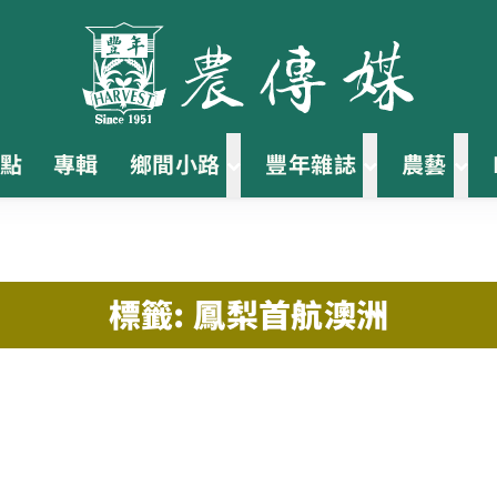
點
專輯
鄉間小路
豐年雜誌
農藝
標籤: 鳳梨首航澳洲