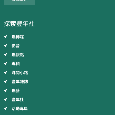
探索豐年社
農傳媒
影音
農觀點
專輯
鄉間小路
豐年雜誌
農藝
豐年社
活動專區