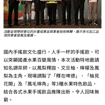
活動呈現學研單位的計畫成果並與業者技術移轉，展示多元加工品
項供業者發展及推廣。
國內手搖飲文化盛行，人手一杯的手搖飲，可
以突顯國產水果百變風情，本次活動特地邀請
知名調茶師，以鳳梨釋迦、文旦柚、檸檬及鳳
梨為主角，現場調製了「釋在啤德」、「柚見
花開」及「鳳毛檸角」等3種水果特色飲品，
結合各式水果手搖飲品推陳出新，令人回味無
窮。