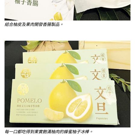
結合柚皮及果肉開發香腸製品。
每一口都吃得到果實飽滿柚肉的蜂蜜柚子冰棒。