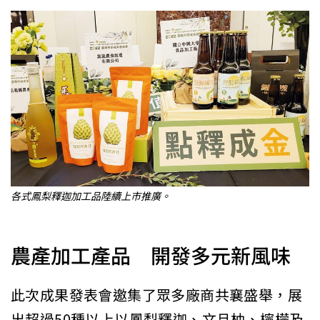
各式鳳梨釋迦加工品陸續上市推廣。
農產加工產品 開發多元新風味
此次成果發表會邀集了眾多廠商共襄盛舉，展
出超過50種以上以鳳梨釋迦、文旦柚、檸檬及