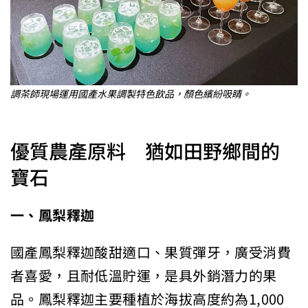
調茶師現場運用國產水果調製特色飲品，顏色繽紛吸睛。
優質農產原料 猶如田野鄉間的
寶石
一、鳳梨釋迦
國產鳳梨釋迦酸甜適口、果質彈牙，廣受消費
者喜愛，且耐低溫貯運，是具外銷潛力的果
品。鳳梨釋迦主要種植於海拔高度約為1,000