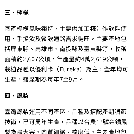
三、檸檬
國產檸檬風味獨特，主要供加工榨汁作飲料使
用，手搖飲及餐飲通路需求暢旺，主要產地包
括屏東縣、高雄市、南投縣及臺東縣等，收穫
面積約2,607公頃，年產量約4萬2,619公噸，
栽植品種以優利卡（Eureka）為主，全年均可
生產，盛產期為每年7至9月。
四、鳳梨
臺灣鳳梨運用不同產區、品種及搭配產期調節
技術，已可周年生產，品種以台農17號金鑽鳳
梨為最大宗，肉質細緻、酸度低，主要產地包