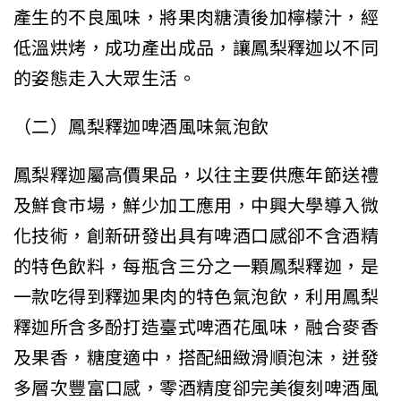
產生的不良風味，將果肉糖漬後加檸檬汁，經
低溫烘烤，成功產出成品，讓鳳梨釋迦以不同
的姿態走入大眾生活。
（二）鳳梨釋迦啤酒風味氣泡飲
鳳梨釋迦屬高價果品，以往主要供應年節送禮
及鮮食市場，鮮少加工應用，中興大學導入微
化技術，創新研發出具有啤酒口感卻不含酒精
的特色飲料，每瓶含三分之一顆鳳梨釋迦，是
一款吃得到釋迦果肉的特色氣泡飲，利用鳳梨
釋迦所含多酚打造臺式啤酒花風味，融合麥香
及果香，糖度適中，搭配細緻滑順泡沫，迸發
多層次豐富口感，零酒精度卻完美復刻啤酒風