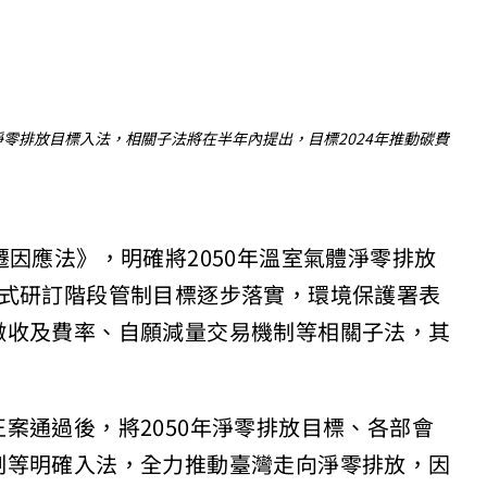
淨零排放目標入法，相關子法將在半年內提出，目標2024年推動碳費
遷因應法》，明確將2050年溫室氣體淨零排放
方式研訂階段管制目標逐步落實，環境保護署表
徵收及費率、自願減量交易機制等相關子法，其
。
案通過後，將2050年淨零排放目標、各部會
制等明確入法，全力推動臺灣走向淨零排放，因