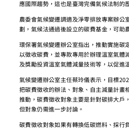
應國際趨勢，這也是臺灣完備氣候法制的
農委會氣候變遷調適及淨零排放專案辦公
劃，氣候法通過後設立的碳費基金，可助
環保署氣候變遷辦公室指出，推動實施碳
以徵收碳費，並專款專用於辦理溫室氣體
及獎勵投資溫室氣體減量技術等，以促進
氣候變遷辦公室主任蔡玲儀表示，目標20
把碳費徵收的辦法、對象、自主減量計畫相
推動，碳費徵收對象主要是針對碳排大戶，
但對象仍需進一步討論。
碳費徵收對象如果有轉換低碳燃料、採行