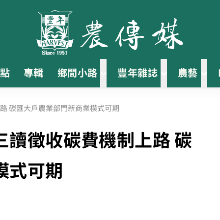
點
專輯
鄉間小路
豐年雜誌
農藝
路 碳匯大戶農業部門新商業模式可期
三讀徵收碳費機制上路 碳
模式可期