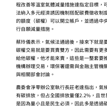
程改善等溫室氣體減量措施達指定目標，
法納入多元經濟誘因機制搭配碳費徵收制
的額度（碳權）可以開立帳戶，並透過中
行自願減量措施。
蔡玲儀表示，氣候法通過後，接來下就是
碳權交易就是要買賣雙方，因此需要有更
給他碳權，他才能來賣，這些是一整套要
機構辦理交易，環保署還需與金融主管機
與相關部會討論。
農委會淨零辦公室執行長莊老達指出，氣
有碳排放，但占全國排放量僅2.2%，且
是因為量小且是民生必須，因此多是透過