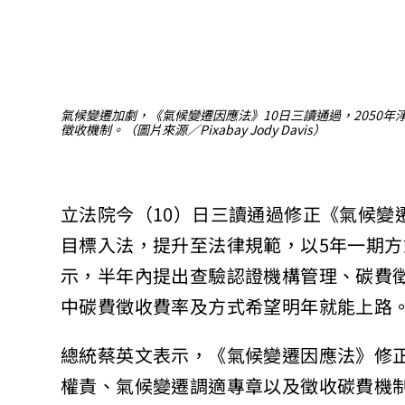
氣候變遷加劇，《氣候變遷因應法》10日三讀通過，2050年
徵收機制。（圖片來源／Pixabay Jody Davis）
立法院今（10）日三讀通過修正《氣候變
目標入法，提升至法律規範，以5年一期
示，半年內提出查驗認證機構管理、碳費
中碳費徵收費率及方式希望明年就能上路
總統蔡英文表示，《氣候變遷因應法》修正
權責、氣候變遷調適專章以及徵收碳費機