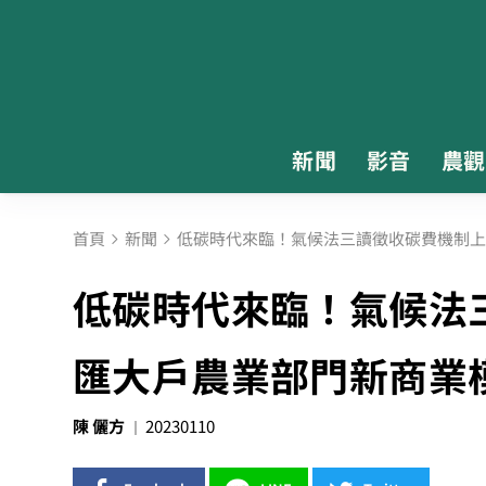
新聞
影音
農觀
首頁
新聞
低碳時代來臨！氣候法三讀徵收碳費機制上
低碳時代來臨！氣候法
匯大戶農業部門新商業
陳 儷方
20230110