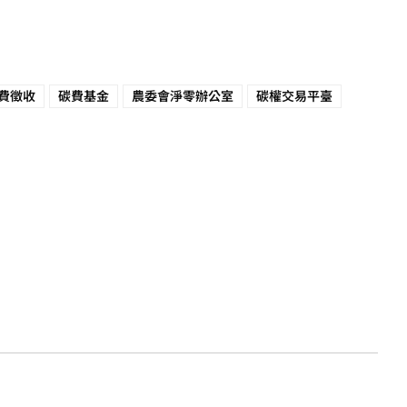
費徵收
碳費基金
農委會淨零辦公室
碳權交易平臺