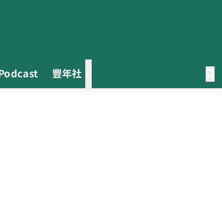
Podcast
豐年社
0608豪雨農損水稻居冠 農糧署協
調溼穀調運2.2萬公噸 公糧收購量
能已恢復
2026臺灣竹博覽會今開幕 六大衛