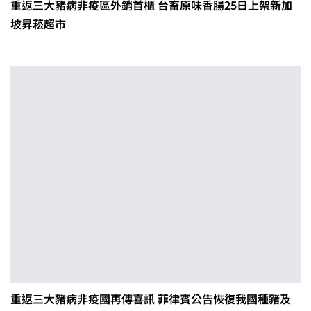
重返三大豬病非疫區外銷首櫃 台畜原味香腸25日上架新加
坡昇菘超市
重返三大豬病非疫國再傳喜訊 菲律賓公告恢復我國種豬及