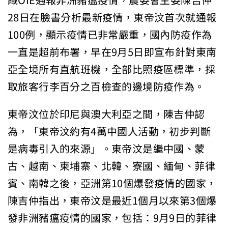
織OIE通報非洲豬瘟疫情，農委會主委陳吉仲
28日在臉書分析最新疫情，東帝汶首次就通報
100例，顯示疫情已非常嚴重，國內防疫作為
一直是超前布署，早在9月5日即宣布針對東南
亞全境所有直航班機，全部比照疫區標準，採
取旅客行李百分之百檢查的邊境防疫作為。
東帝汶位於印尼與澳大利亞之間，陳吉仲認
為，「東帝汶約有4萬中國人活動，初步判斷
是病毒引入的來源」。東帝汶是繼中國、蒙
古、越南、柬埔寨、北韓、寮國、緬甸、菲律
賓、南韓之後，亞洲第10個爆發疫情的國家，
陳吉仲指出，東帝汶是最近1個月以來第3個爆
發非洲豬瘟疫情的國家，包括：9月9日的菲律