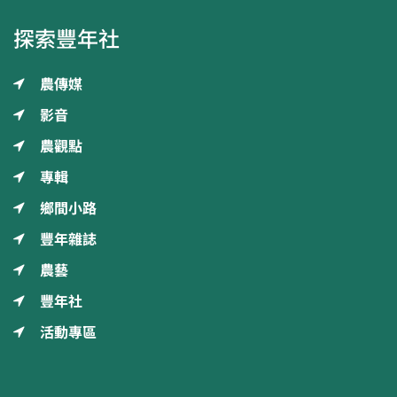
探索豐年社
農傳媒
影音
農觀點
專輯
鄉間小路
豐年雜誌
農藝
豐年社
活動專區