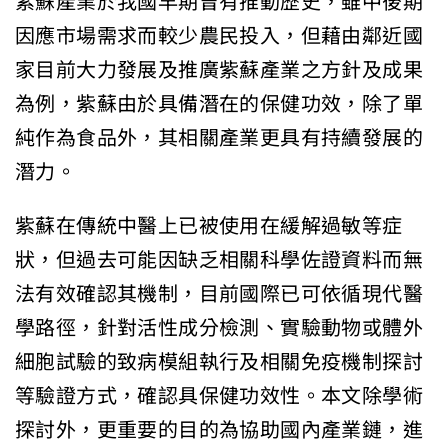
紫蘇產業於我國早期曾有推動歷史，雖中後期
因應市場需求而較少農民投入，但藉由鄰近國
家目前大力發展及推廣紫蘇產業之方針及成果
為例，紫蘇由於具備潛在的保健功效，除了單
純作為食品外，其相關產業更具有持續發展的
潛力。
紫蘇在傳統中醫上已被使用在緩解過敏等症
狀，但過去可能因缺乏相關科學佐證資料而無
法有效確認其機制，目前國際已可依循現代醫
學路徑，針對活性成分檢測、實驗動物或體外
細胞試驗的致病模組執行及相關免疫機制探討
等驗證方式，確認具保健功效性。本文除學術
探討外，更重要的目的為協助國內產業鏈，進