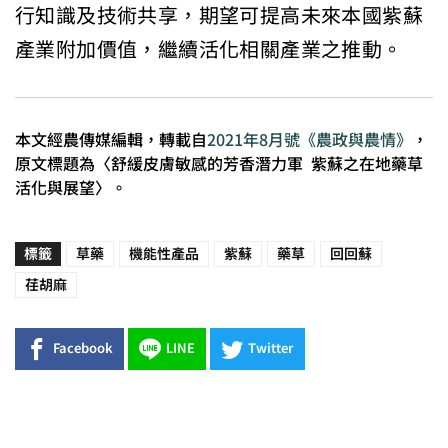
行知識及技術共享，期望可提高未來本國紫蘇
產業附加價值，繼續活化相關產業之推動。
本文經農傳媒編輯，轉載自
2021年8月號《農政與農情》
，
原文標題為〈舒緩皮膚敏感的芳香潛力軍 紫蘇之在地藥草
活化與展望〉。
標籤
草藥
機能性產品
紫蘇
藥草
回回蘇
荏胡麻
Facebook
LINE
Twitter