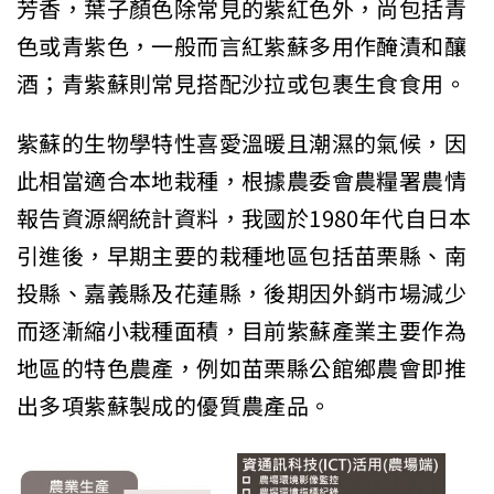
芳香，葉子顏色除常見的紫紅色外，尚包括青
色或青紫色，一般而言紅紫蘇多用作醃漬和釀
酒；青紫蘇則常見搭配沙拉或包裹生食食用。
紫蘇的生物學特性喜愛溫暖且潮濕的氣候，因
此相當適合本地栽種，根據農委會農糧署農情
報告資源網統計資料，我國於1980年代自日本
引進後，早期主要的栽種地區包括苗栗縣、南
投縣、嘉義縣及花蓮縣，後期因外銷市場減少
而逐漸縮小栽種面積，目前紫蘇產業主要作為
地區的特色農產，例如苗栗縣公館鄉農會即推
出多項紫蘇製成的優質農產品。