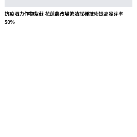
抗疫潛力作物紫蘇 花蓮農改場繁殖採種技術提高發芽率
50%
茶改場輔導低碳生產、碳足跡揭露
「茶毅思」、「日月老茶廠」產品
取得碳標籤
不實謠言致花生跌價 卓榮泰裁示跨
部會啟動產地聯合稽查