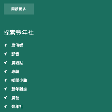
閱讀更多
探索豐年社
農傳媒
影音
農觀點
專輯
鄉間小路
豐年雜誌
農藝
豐年社