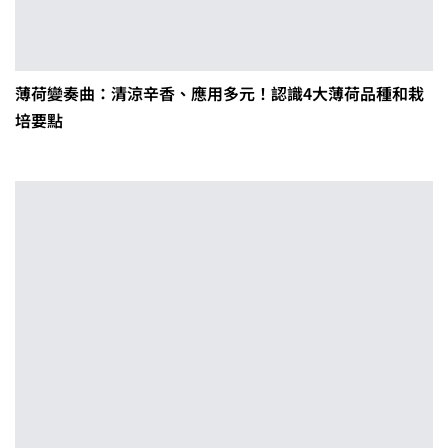
薄荷變奏曲：清涼辛香、應用多元！認識4大薄荷品種和栽
培要點