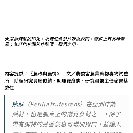
大眾對紫蘇的印象，以紫紅色葉片較為深刻，實際上有品種差
異；紫紅色紫蘇常作醃漬、釀酒之用。
內容提供／《農政與農情》 文／農委會農業藥物毒物試驗
所 助理研究員廖俊麟、助理羅彥鈞、研究員兼主任秘書蔡
韙任
紫蘇
（Perilla frutescens）在亞洲作為
藥材，也是餐桌上的常見食材之一，除了
帶有獨特的芬香氣息可增加胃口，並讓人