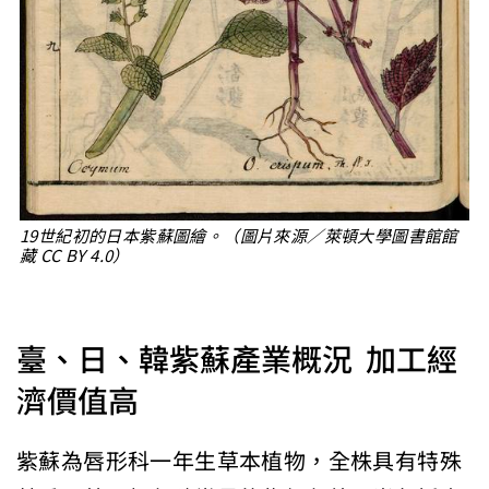
19世紀初的日本紫蘇圖繪。（圖片來源／萊頓大學圖書館館
藏 CC BY 4.0）
臺、日、韓紫蘇產業概況 加工經
濟價值高
紫蘇為唇形科一年生草本植物，全株具有特殊