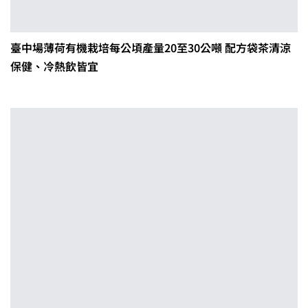
臺中場薄荷有機栽培每公頃產量20至30公噸 配方袋茶清涼
保健、冷熱飲皆宜