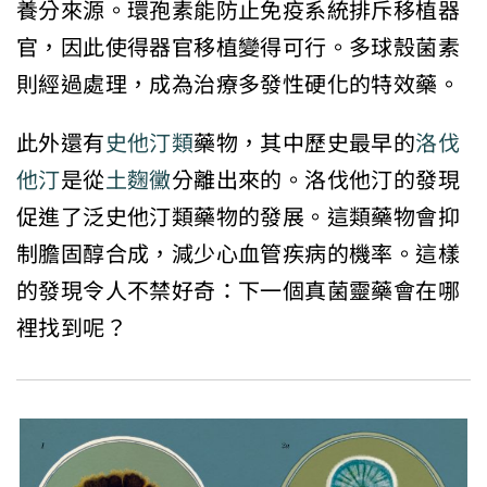
養分來源。環孢素能防止免疫系統排斥移植器
官，因此使得器官移植變得可行。多球殼菌素
則經過處理，成為治療多發性硬化的特效藥。
此外還有
史他汀類
藥物，其中歷史最早的
洛伐
他汀
是從
土麴黴
分離出來的。洛伐他汀的發現
促進了泛史他汀類藥物的發展。這類藥物會抑
制膽固醇合成，減少心血管疾病的機率。這樣
的發現令人不禁好奇：下一個真菌靈藥會在哪
裡找到呢？