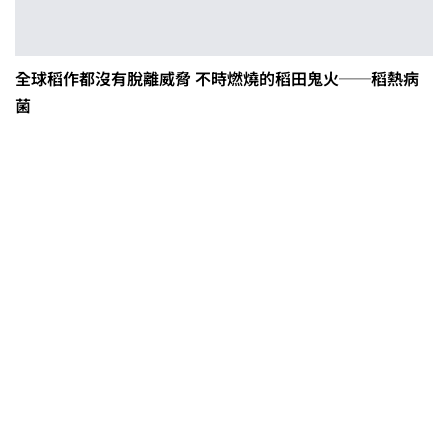
全球稻作都沒有脫離威脅 不時燃燒的稻田鬼火──稻熱病
菌
茶改場輔導低碳生產、碳足跡揭露
「茶毅思」、「日月老茶廠」產品
取得碳標籤