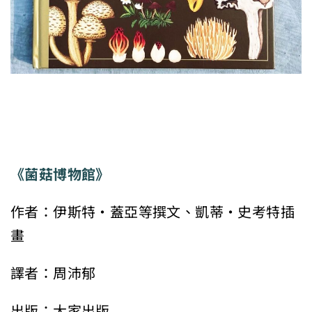
《菌菇博物館》
作者：伊斯特・蓋亞等撰文、凱蒂・史考特插
畫
譯者：周沛郁
出版：大家出版