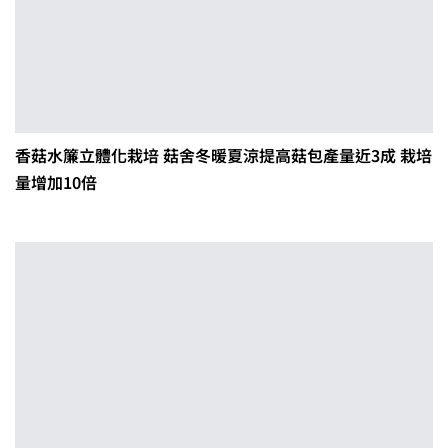
香菇水簾立體化栽培 菇舍冬暖夏涼提高菇包產量近3成 栽培
量增加10倍