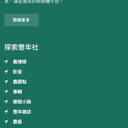
息、滿足需求的新媒體平台。
閱讀更多
探索豐年社
農傳媒
影音
農觀點
專輯
鄉間小路
豐年雜誌
農藝