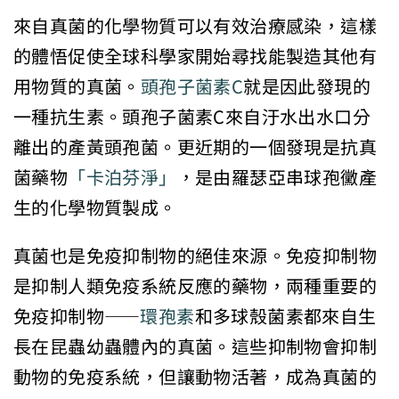
來自真菌的化學物質可以有效治療感染，這樣
的體悟促使全球科學家開始尋找能製造其他有
用物質的真菌。
頭孢子菌素C
就是因此發現的
一種抗生素。頭孢子菌素C來自汙水出水口分
離出的產黃頭孢菌。更近期的一個發現是抗真
菌藥物
「卡泊芬淨」
，是由羅瑟亞串球孢黴產
生的化學物質製成。
真菌也是免疫抑制物的絕佳來源。免疫抑制物
是抑制人類免疫系統反應的藥物，兩種重要的
免疫抑制物――
環孢素
和多球殼菌素都來自生
長在昆蟲幼蟲體內的真菌。這些抑制物會抑制
動物的免疫系統，但讓動物活著，成為真菌的