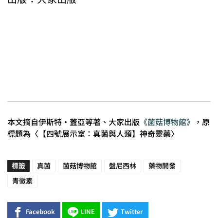
本文摘自伊斯特・蓋亞等著、大家出版
《菌菇博物館》
，原
標題為〈【四號展示室：真菌與人類】神奇靈藥〉
標籤
真菌
菌菇博物館
盤尼西林
藥物開發
青黴素
Facebook
LINE
Twitter