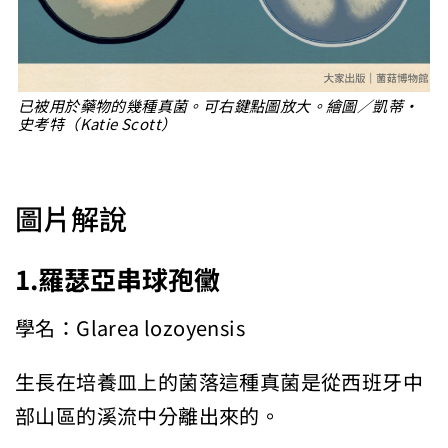
已被用於藥物的幾種真菌。可右鍵點圖放大。繪圖／凱蒂・
史考特（Katie Scott）
圖片解說
1.
羅瑟亞串球孢黴
學名：Glarea lozoyensis
生長在培養皿上的菌落這種真菌是從西班牙中
部山區的溪流中分離出來的。