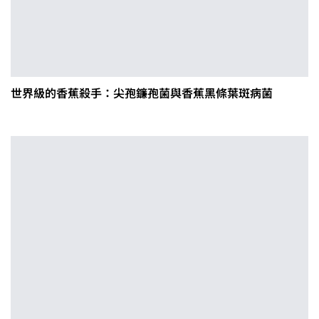
世界級的香蕉殺手：尖孢鐮孢菌與香蕉黑條葉斑病菌