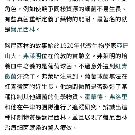
角色，例如使競爭同樣資源的細菌不易生長。
有些真菌重新定義了藥物的能耐，最著名的就
是
盤尼西林
。
盤尼西林的故事始於1920年代微生物學家
亞歷
山大．弗萊明
位在倫敦的實驗室。弗萊明的培
養皿中培養的是葡萄球菌，不過意外遭到
紅青
黴菌
汙染了。弗萊明注意到，葡萄球菌無法在
紅青黴菌附近生長，他納悶黴菌是否製造了某
種抑制其他細菌的化學物質。
霍華德．弗洛里
和他在牛津的團隊進行了追蹤研究，辨識出這
種抑制物質是盤尼西林，並且展現了盤尼西林
治療細菌感染的驚人療效。