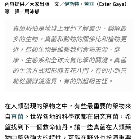
內容提供／大家出版 文／
伊斯特・蓋亞
（Ester Gaya）
等 譯／周沛郁
真菌恐怕是地球上我們了解最少、誤解最
多的生物。真菌和動物的關係比和植物更
近，這類生物是維繫我們食物來源、健
康、生態系和全球大氣化學的關鍵。真菌
的生活方式和形態五花八門，有的小到只
能從顯微鏡窺見，有的則超級古怪。
在人類發現的藥物之中，有些最重要的藥物來
自
真菌
。世界各地的科學家都在研究真菌，希
望找到下一個救命仙丹。讓一些真菌在人類藥
物中藥效強大的特性，可能在野外也扮演重要