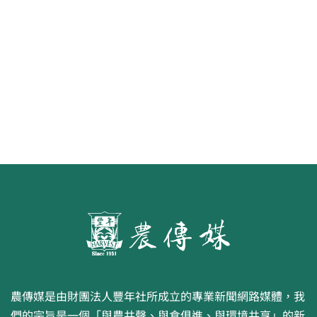
第二屆「臺灣繪果季」國產水果繪
畫比賽開跑 優等得主可獲千元禮券
農傳媒是由財團法人豐年社所成立的專業新聞網路媒體，我
們的宗旨是一個「與農共聲、與食俱進、與環境共享」的新