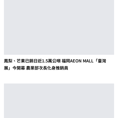
鳳梨、芒果已銷日近1.5萬公噸 福岡AEON MALL「臺灣
展」今開幕 農業部次長化身推銷員