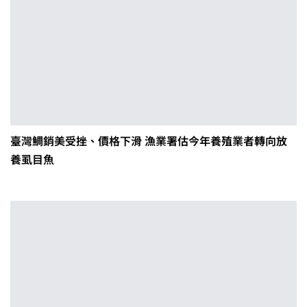
臺灣鯛銷美受挫、價格下滑 漁業署估今年養殖業者轉向放
養虱目魚