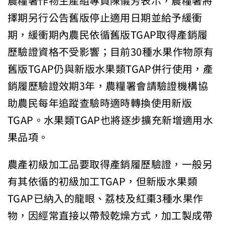
農糧署作物生產組專員陳儀芳表示，農糧署將
擇期另行公告舊版停止適用日期並給予緩衝
期，緩衝期內農民依循舊版TGAP取得產銷履
歷驗證資格不受影響；目前30種水果作物原有
舊版TGAP仍與新版水果類TGAP併行使用，產
銷履歷驗證效期3年，農糧署會請驗證機構協
助農民每年追蹤查驗時適時轉換使用新版
TGAP。水果類TGAP也將逐步擴充新增適用水
果品項。
農產初級加工品要取得產銷履歷驗證，一般另
有其依循的初級加工TGAP，但新版水果類
TGAP已納入的龍眼、荔枝及紅棗3種水果作
物，因經常直接以帶殼乾燥方式，加工製成帶