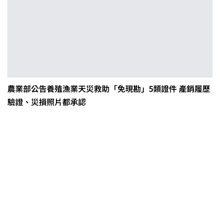
農業部公告養殖漁業天災救助「免現勘」5類證件 產銷履歷
驗證、災損照片都承認
0608豪雨農損水稻居冠 農糧署協調