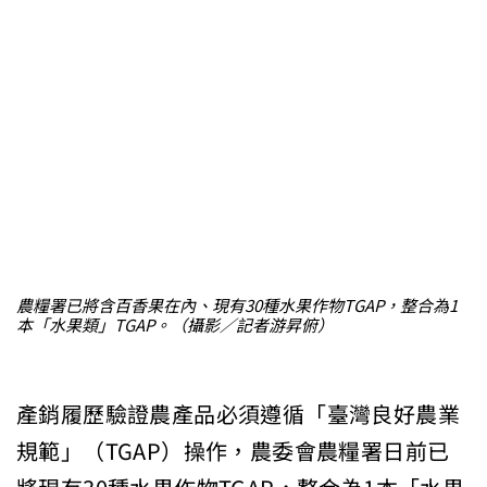
農糧署已將含百香果在內、現有30種水果作物TGAP，整合為1
本「水果類」TGAP。（攝影／記者游昇俯）
產銷履歷驗證農產品必須遵循「臺灣良好農業
規範」（TGAP）操作，農委會農糧署日前已