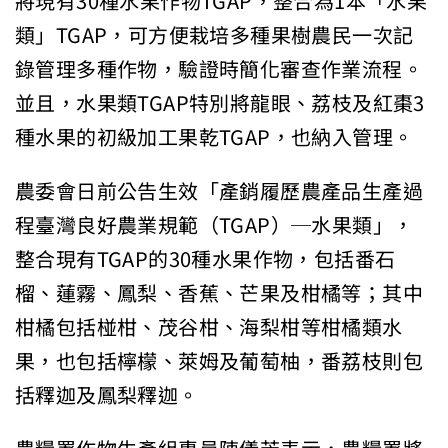
將現有30種水果作物TGAP，整合為1本「水果
類」TGAP，可方便栽培多種果樹農民一次記
錄管理多種作物，驗證時簡化審查作業流程。
並且，水果類TGAP特別將龍眼、荔枝及紅棗3
種水果的初級加工果乾TGAP，也納入管理。
農委會日前公告生效「產銷履歷農產品生產過
程臺灣良好農業規範（TGAP）─水果類」，
整合現有TGAP的30種水果作物，包括番石
榴、蓮霧、鳳梨、香蕉、芒果及柑橘等；其中
柑橘包括椪柑、茂谷柑、海梨柑等柑橘類水
果，也包括檸檬、萊姆及葡萄柚，番荔枝則包
括釋迦及鳳梨釋迦。