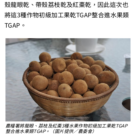
殼龍眼乾、帶殼荔枝乾及紅棗乾，因此這次也
將這3種作物初級加工果乾TGAP整合進水果類
TGAP。
農糧署將龍眼、荔枝及紅棗3種水果作物初級加工果乾TGAP
整合進水果類TGAP。（圖片提供／農委會）