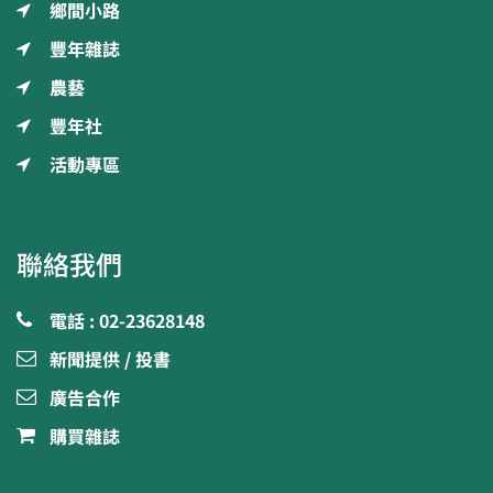
鄉間小路
豐年雜誌
農藝
豐年社
活動專區
聯絡我們
電話 : 02-23628148
新聞提供 / 投書
廣告合作
購買雜誌