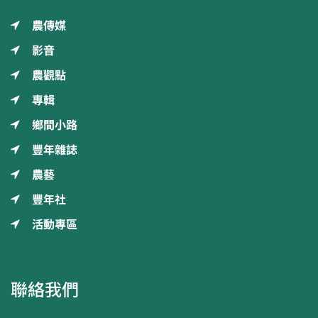
農傳媒
影音
農觀點
專輯
鄉間小路
豐年雜誌
農藝
豐年社
活動專區
聯絡我們