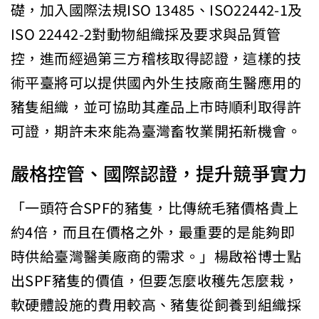
礎，加入國際法規ISO 13485、ISO22442-1及
ISO 22442-2對動物組織採及要求與品質管
控，進而經過第三方稽核取得認證，這樣的技
術平臺將可以提供國內外生技廠商生醫應用的
豬隻組織，並可協助其產品上市時順利取得許
可證，期許未來能為臺灣畜牧業開拓新機會。
嚴格控管、國際認證，提升競爭實力
「一頭符合SPF的豬隻，比傳統毛豬價格貴上
約4倍，而且在價格之外，最重要的是能夠即
時供給臺灣醫美廠商的需求。」楊啟裕博士點
出SPF豬隻的價值，但要怎麼收穫先怎麼栽，
軟硬體設施的費用較高、豬隻從飼養到組織採