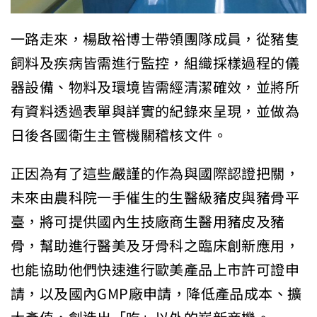
一路走來，楊啟裕博士帶領團隊成員，從豬隻
飼料及疾病皆需進行監控，組織採樣過程的儀
器設備、物料及環境皆需經清潔確效，並將所
有資料透過表單與詳實的紀錄來呈現，並做為
日後各國衛生主管機關稽核文件。
正因為有了這些嚴謹的作為與國際認證把關，
未來由農科院一手催生的生醫級豬皮與豬骨平
臺，將可提供國內生技廠商生醫用豬皮及豬
骨，幫助進行醫美及牙骨科之臨床創新應用，
也能協助他們快速進行歐美產品上市許可證申
請，以及國內GMP廠申請，降低產品成本、擴