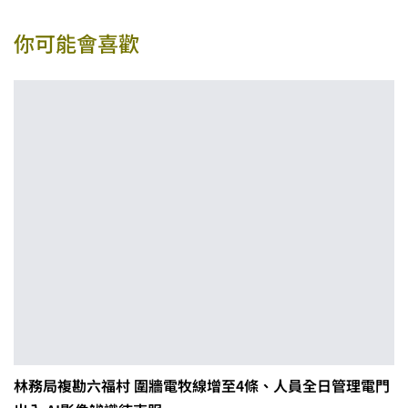
你可能會喜歡
林務局複勘六福村 圍牆電牧線增至4條、人員全日管理電門