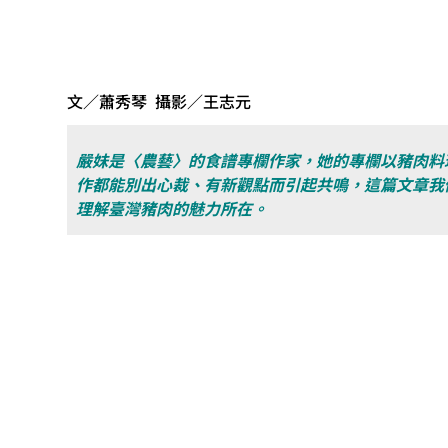
文／蕭秀琴 攝影／王志元
嚴妹是〈農藝〉的食譜專欄作家，她的專欄以豬肉料
作都能別出心裁、有新觀點而引起共鳴，這篇文章我
理解臺灣豬肉的魅力所在。