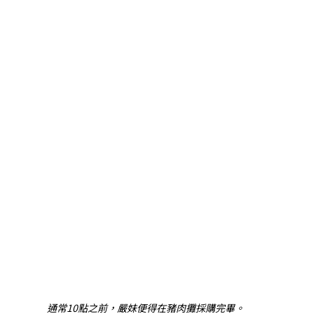
通常10點之前，嚴妹便得在豬肉攤採購完畢。