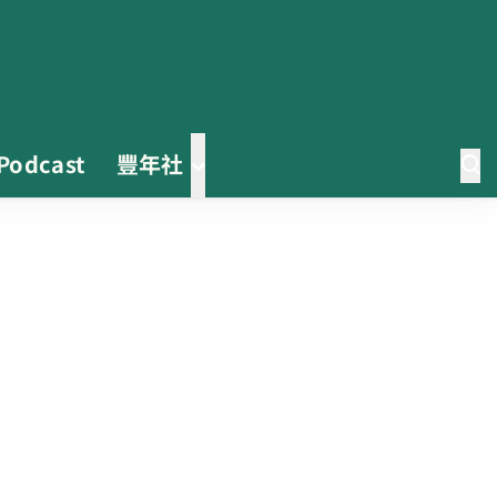
Podcast
豐年社
2026臺灣竹博覽會今開幕 六大衛
星展區跨縣市接力展至9月
收容量能翻倍！ 彰化縣動物保護