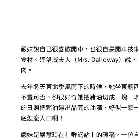
嚴妹說自己很喜歡開車，也很自豪開車技
食材。達洛威夫人（Mrs. Dallowa
肉。
去年冬天東北季風南下的時候，她坐東朝
不置可否，卻很好奇她把豬油切成一塊一
的日照把豬油逼出晶亮的油滴，好似一顆
底怎麼入口啊！
嚴妹是嚴慧玲在社群網站上的暱稱，一位