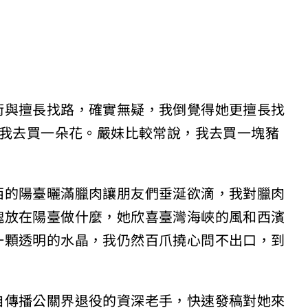
術與擅長找路，確實無疑，我倒覺得她更擅長找
y）說，我去買一朵花。嚴妹比較常說，我去買一塊豬
西的陽臺曬滿臘肉讓朋友們垂涎欲滴，我對臘肉
塊放在陽臺做什麼，她欣喜臺灣海峽的風和西濱
一顆透明的水晶，我仍然百爪撓心問不出口，到
自傳播公關界退役的資深老手，快速發稿對她來