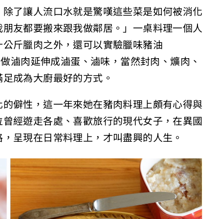
，除了讓人流口水就是驚嘆這些菜是如何被消化
我朋友都要搬來跟我做鄰居。」一桌料理一個人
十公斤臘肉之外，還可以實驗臘味豬油
經常做滷肉延伸成滷蛋、滷味，當然封肉、爌肉、
滿足成為大廚最好的方式。
化的僻性，這一年來她在豬肉料理上頗有心得與
位曾經遊走各處、喜歡旅行的現代女子，在異國
格，呈現在日常料理上，才叫盡興的人生。