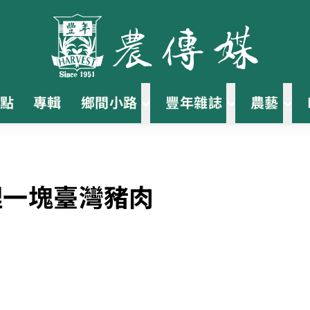
點
專輯
鄉間小路
豐年雜誌
農藝
理一塊臺灣豬肉