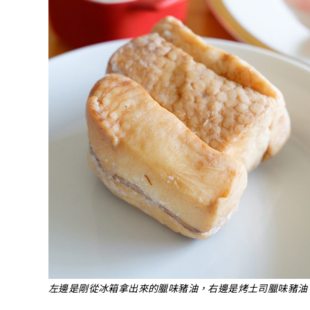
左邊是剛從冰箱拿出來的臘味豬油，右邊是烤土司臘味豬油，