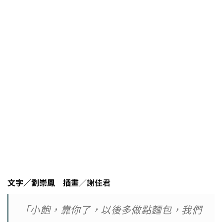
文字／劉崇鳳 插畫／
謝佳君
「小飽，靠你了，以後多做點麵包，我們