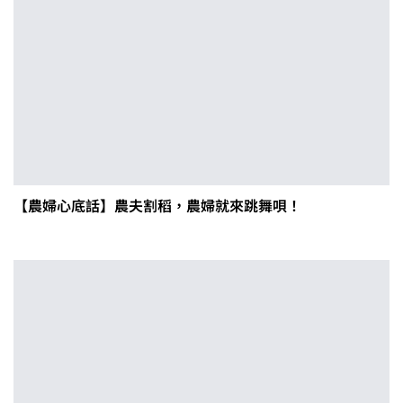
【農婦心底話】農夫割稻，農婦就來跳舞唄！