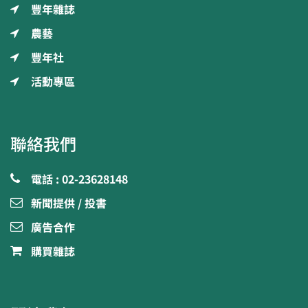
豐年雜誌
農藝
豐年社
活動專區
聯絡我們
電話 : 02-23628148
新聞提供 / 投書
廣告合作
購買雜誌