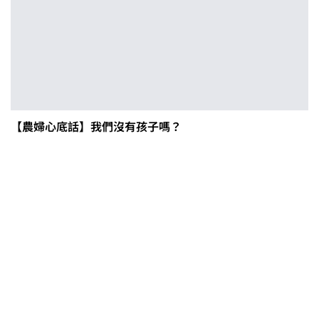
【農婦心底話】我們沒有孩子嗎？
0608豪雨農損水稻居冠 農糧署協調
溼穀調運2.2萬公噸 公糧收購量能已
恢復