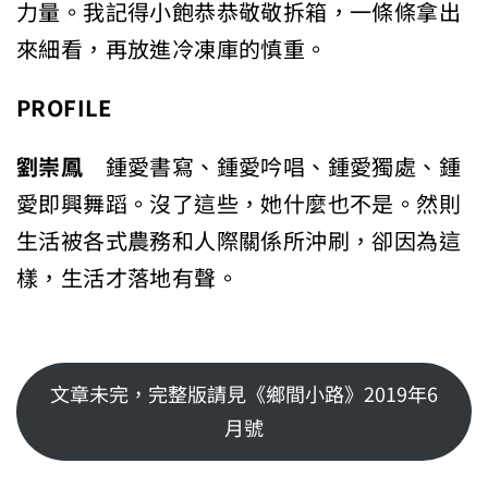
力量。我記得小飽恭恭敬敬拆箱，一條條拿出
來細看，再放進冷凍庫的慎重。
PROFILE
劉崇鳳
鍾愛書寫、鍾愛吟唱、鍾愛獨處、鍾
愛即興舞蹈。沒了這些，她什麼也不是。然則
生活被各式農務和人際關係所沖刷，卻因為這
樣，生活才落地有聲。
文章未完，完整版請見《鄉間小路》2019年6
月號