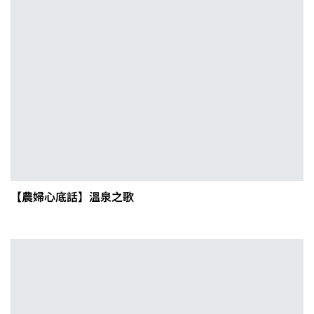
【農婦心底話】溫泉之歌