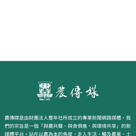
第二屆「臺灣繪果季」國產水果繪
畫比賽開跑 優等得主可獲千元禮券
農傳媒是由財團法人豐年社所成立的專業新聞網路媒體，我
們的宗旨是一個「與農共聲、與食俱進、與環境共享」的新
媒體平台。站在以農為本的角度，走入生活，觸及農業、土