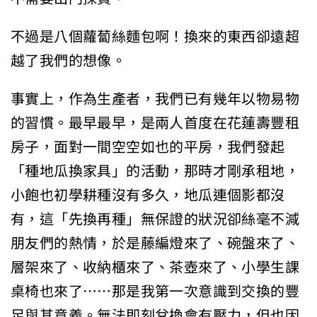
不過是八個蘿蔔絲麵包啊！換來的東西卻遠超
越了我們的想像。
事實上，作為生產者，我們已有幾年以物易物
的習慣。最早最早，是兩人首度在花蓮壽豐租
房子，面對一間空空如也的平房，我們發起
「種地瓜換家具」的活動，那時才剛承租地，
小飽也初學耕種沒有多久，地瓜連個影都沒
有，這「先換再種」無保證的狀況卻絲毫不減
朋友們的熱情，於是藤編燈來了、碗盤來了、
層架來了、收納櫃來了、茶壺來了、小學生課
桌椅也來了……那是我第一次意識到交換的豐
足與其意義。無法即刻兌換會有壓力，但也因