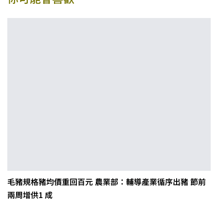
毛豬規格豬均價重回百元 農業部：輔導產業循序出豬 節前
兩周增供1 成