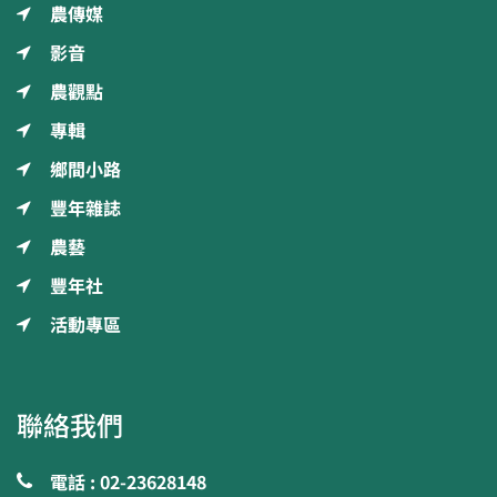
農傳媒
影音
農觀點
專輯
鄉間小路
豐年雜誌
農藝
豐年社
活動專區
聯絡我們
電話 : 02-23628148