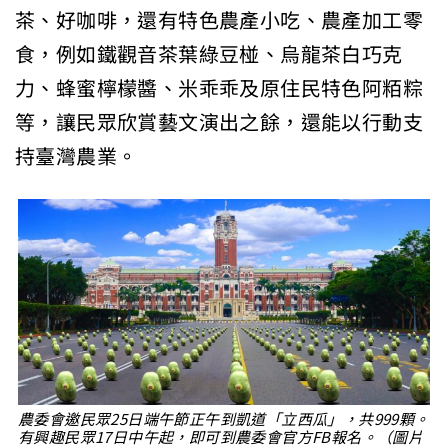
茶、好咖啡，還有特色農產小吃、農產加工零
食，例如鐵觀音茶葉綠豆椪、烏龍茶白巧克
力、蜂蜜檸檬醬、米乖乖及原住民特色阿粨粽
等，讓民眾欣賞藝文演出之餘，還能以行動支
持臺灣農業。
農委會邀民眾25日端午節正午到凱道「立西瓜」，共999顆。
有興趣民眾17日中午起，即可到農委會官方FB報名。（圖片