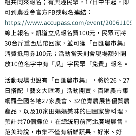
組共同來報名；有興趣民眾，17日中午起，即
可到農委會官方FB或報名連結：
https://www.accupass.com/event/20061109
線上報名。凱道立瓜報名費100元，民眾可將
30台斤重西瓜帶回家，並可獲「百匯農市集」
消費抵用券100元；活動當天則會現場額外開
放10位名字中有「瓜」字民眾「免費」報名。
活動現場也設有「百匯農市集」，將於26、27
日搭配「藝文大匯演」活動開賣。百匯農市集
網羅全國各地27家農會、32位青農展售優質農
產品，以及10家田媽媽美味的田園家鄉料理，
預計共70個攤位，在總統府前南北廣場展售。
范美玲說，市集不僅有新鮮蔬果、好米、好