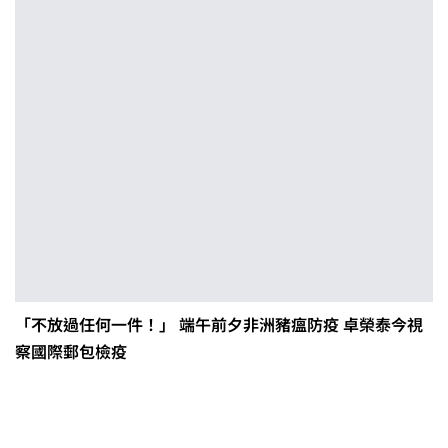
「不放過任何一件！」 端午前夕非洲豬瘟防疫 卓榮泰今視
察國際郵包檢疫