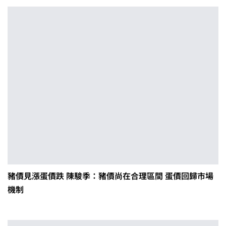
豬價見漲蛋價跌 陳駿季：豬價尚在合理區間 蛋價回歸市場
機制