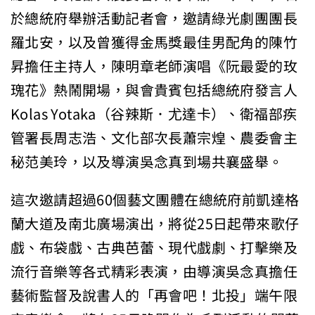
於總統府舉辦活動記者會，邀請綠光劇團團長
羅北安，以及曾獲得金馬獎最佳男配角的陳竹
昇擔任主持人，陳明章老師演唱《阮最愛的玫
瑰花》熱鬧開場，與會貴賓包括總統府發言人
Kolas Yotaka（谷辣斯．尤達卡）、衛福部疾
管署長周志浩、文化部次長蕭宗煌、農委會主
秘范美玲，以及導演吳念真到場共襄盛舉。
這次邀請超過60個藝文團體在總統府前凱達格
蘭大道及南北廣場演出，將從25日起帶來歌仔
戲、布袋戲、古典芭蕾、現代戲劇、打擊樂及
流行音樂等各式精彩表演，由導演吳念真擔任
藝術監督及說書人的「再會吧！北投」端午限