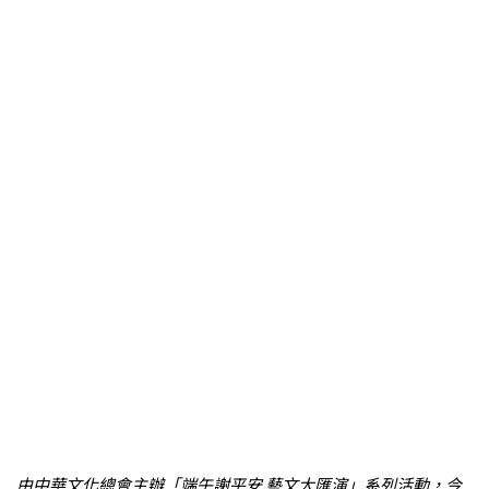
由中華文化總會主辦「端午謝平安 藝文大匯演」系列活動，今