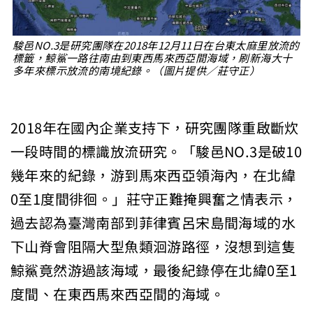
駿邑NO.3是研究團隊在2018年12月11日在台東太麻里放流的
標籤，鯨鯊一路往南由到東西馬來西亞間海域，刷新海大十
多年來標示放流的南境紀錄。（圖片提供／莊守正）
2018年在國內企業支持下，研究團隊重啟斷炊
一段時間的標識放流研究。「駿邑NO.3是破10
幾年來的紀錄，游到馬來西亞領海內，在北緯
0至1度間徘徊。」莊守正難掩興奮之情表示，
過去認為臺灣南部到菲律賓呂宋島間海域的水
下山脊會阻隔大型魚類洄游路徑，沒想到這隻
鯨鯊竟然游過該海域，最後紀錄停在北緯0至1
度間、在東西馬來西亞間的海域。