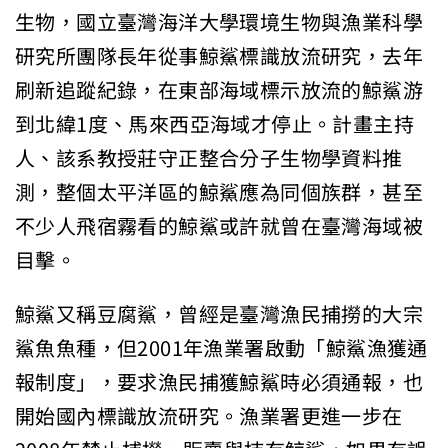
生物，國立臺灣海洋大學環境生物與漁業科學
研究所團隊長年從事鯨鯊標識放流研究，去年
刷新追蹤紀錄，在東部海域標示放流的鯨鯊游
到北緯1度、馬來西亞海域才停止。計畫主持
人、該系教授莊守正整合分子生物學資料推
測，整個太平洋區的鯨鯊應為同個族群，甚至
不少人飛宿霧看的鯨鯊或許就曾在臺灣海域被
目擊。
鯨鯊又稱豆腐鯊，曾經是臺灣漁民捕撈的大宗
鯊魚魚種，但2001年漁業署啟動「鯨鯊漁獲通
報制度」，要求漁民捕獲鯨鯊時必須通報，也
開始國內標識放流研究。漁業署更進一步在