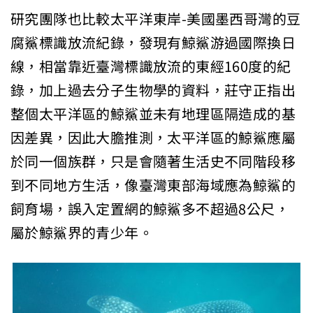
研究團隊也比較太平洋東岸-美國墨西哥灣的豆
腐鯊標識放流紀錄，發現有鯨鯊游過國際換日
線，相當靠近臺灣標識放流的東經160度的紀
錄，加上過去分子生物學的資料，莊守正指出
整個太平洋區的鯨鯊並未有地理區隔造成的基
因差異，因此大膽推測，太平洋區的鯨鯊應屬
於同一個族群，只是會隨著生活史不同階段移
到不同地方生活，像臺灣東部海域應為鯨鯊的
飼育場，誤入定置網的鯨鯊多不超過8公尺，
屬於鯨鯊界的青少年。