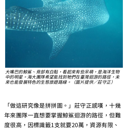
大嘴巴的鯨鯊、背部有白點，看起來有些呆萌，是海洋生物
中的明星。海大團隊希望能找到牠們在臺灣迴游的路徑，未
來也能發展特色的生態旅遊路線。（圖片提供／莊守正）
「做這研究像是拼拼圖。」莊守正感嘆，十幾
年來團隊一直想要掌握鯨鯊迴游的路徑，但難
度很高，因標識籤1支就要20萬，資源有限、