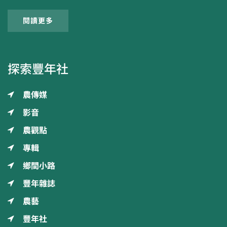
閱讀更多
探索豐年社
農傳媒
影音
農觀點
專輯
鄉間小路
豐年雜誌
農藝
豐年社