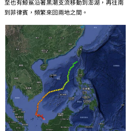
至也有鯨鯊沿著黑潮支流移動到澎湖，再往南
到菲律賓，頻繁來回兩地之間。