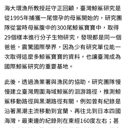
海大環漁所教授莊守正回顧，臺灣鯨鯊研究是
從1995年捕獲一尾懷孕的母鯊開始的，研究團
隊從當時母鯊腹中的300尾鯨鯊寶寶中，取得
29個樣本進行分子生物研究，發現都是同一個
爸爸，震驚國際學界，因為少有研究單位能一
次取得這麼多鯨鯊寶寶的資料，也讓臺灣成為
國際鯨鯊研究的重要基地。
此後，透過漁業署與漁民的協助，研究團隊慢
慢建立臺灣周圍海域鯨鯊的洄游路徑，推測鯨
鯊移動路徑與黑潮路徑有關，例如曾有紀錄是
沿著黑潮主流移動到宜蘭、再往北到日本四國
海灣，最東邊的紀錄則在東經
160
度左右；甚