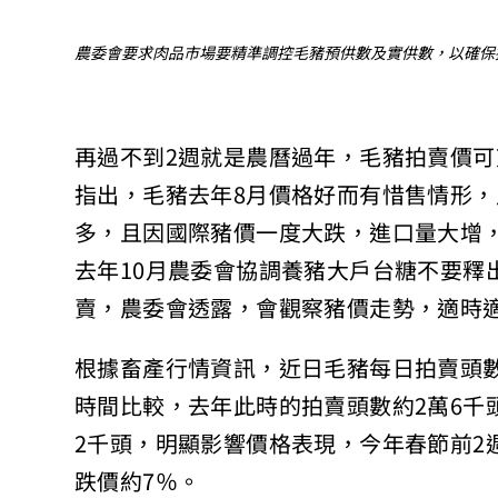
農委會要求肉品市場要精準調控毛豬預供數及實供數，以確保
再過不到2週就是農曆過年，毛豬拍賣價
指出，毛豬去年8月價格好而有惜售情形
多，且因國際豬價一度大跌，進口量大增
去年10月農委會協調養豬大戶台糖不要釋
賣，農委會透露，會觀察豬價走勢，適時
根據畜產行情資訊，近日毛豬每日拍賣頭數
時間比較，去年此時的拍賣頭數約2萬6千
2千頭，明顯影響價格表現，今年春節前2週
跌價約7％。