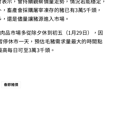
會表示，會持續觀察價量走勢，情況若能穩定，
，畜產會採購屠宰凍存的豬已有3萬5千頭，
多，還是儘量讓豬源進入市場。
地肉品市場多從除夕休到初五（1月29日），因
會暫停休市一天，預估毛豬需求量最大的時間點
最高每日可至3萬3千頭。
春節豬價