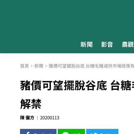
新聞
影音
農觀
首頁
新聞
豬價可望擺脫谷底 台糖毛豬減供市場政策
豬價可望擺脫谷底 台
解禁
陳 儷方
20200113