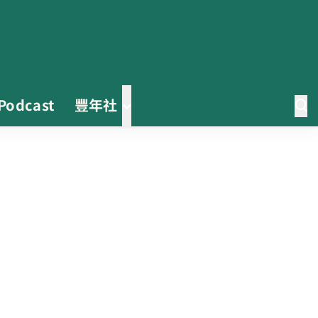
Podcast
豐年社
2026臺灣竹博覽會今開幕 六大衛
星展區跨縣市接力展至9月
收容量能翻倍！ 彰化縣動物保護