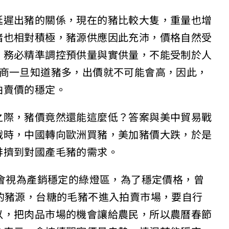
延遲出豬的關係，現在的豬比較大隻，重量也增
豬也相對積極，豬源供應因此充沛，價格自然受
，務必精準調控預供量與實供量，不能受制於人
銷商一旦知道豬多，出價就不可能會高，因此，
拍賣價的穩定。
之際，豬價竟然還能這麼低？答案與美中貿易戰
戰時，中國轉向歐洲買豬，美加豬價大跌，於是
排擠到對國產毛豬的需求。
委會視為產銷穩定的綠燈區，為了穩定價格，曾
的豬源，台糖的毛豬不進入拍賣市場，要自行
以，把肉品市場的機會讓給農民，所以農曆春節