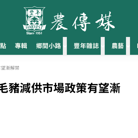
點
專輯
鄉間小路
豐年雜誌
農藝
有望漸解禁
糖毛豬減供市場政策有望漸