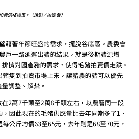
拍賣價格穩定。（攝影／段雅 馨）
可望藉著年節旺盛的需求，擺脫谷底區。農委會
，農戶一路延遲出豬的結果，就是後期豬源增
，排擠對國產豬的需求，使得毛豬拍賣價走跌。
出豬隻到拍賣市場上來，讓豬農的豬可以優先
適量調整、解禁。
在2萬7千頭至2萬8千頭左右，以農曆同一段
頭，因此現在的毛豬供應量比去年同期多了1、
每公斤均價63至65元，去年則是68至70元，