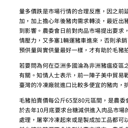
量多價跌是市場行情的合理反應，因之前
加，加上擔心年後豬肉需求轉淡，最近出
到影響。農委會日前對肉品市場提出要求
情壓力，又多塞1輛運豬車進來，否則承
預供量與實供量最好一樣，才有助於毛豬
若要問為何在亞洲多國淪為非洲豬瘟疫區
有關。知情人士表示，前一陣子美中貿易
臺灣的冷凍廠就進口比較多便宜的豬肉，
毛豬拍賣價每公斤65至80元區間，是農
於去年10月底要求台糖減供進入肉品市場
處理，屠宰冷凍起來或是製成加工品都可