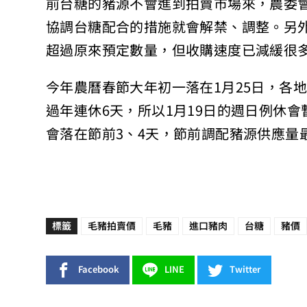
前台糖的豬源不會進到拍賣市場來，農委
協調台糖配合的措施就會解禁、調整。另外
超過原來預定數量，但收購速度已減緩很
今年農曆春節大年初一落在1月25日，各
過年連休6天，所以1月19日的週日例休
會落在節前3、4天，節前調配豬源供應量
標籤
毛豬拍賣價
毛豬
進口豬肉
台糖
豬價
Facebook
LINE
Twitter