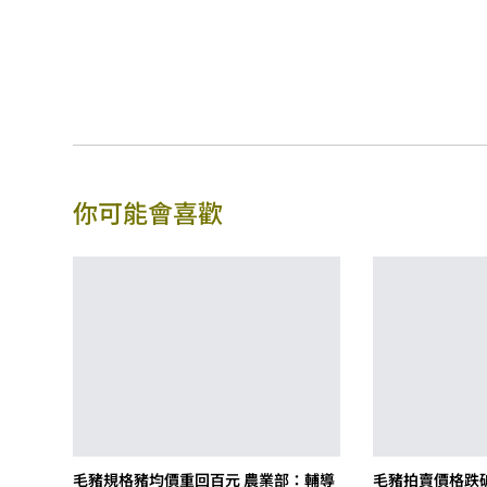
你可能會喜歡
毛豬規格豬均價重回百元 農業部：輔導
毛豬拍賣價格跌破