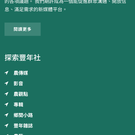
的各項議題。 我們期許成為一個能促進群眾溝通、開放信
息、滿足需求的新媒體平台。
閱讀更多
探索豐年社
農傳媒
影音
農觀點
專輯
鄉間小路
豐年雜誌