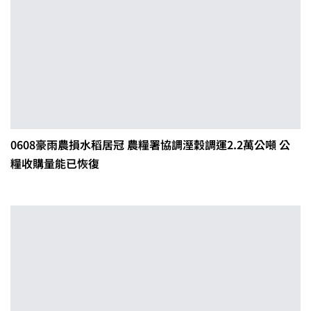
0608豪雨農損水稻居冠 農糧署協調溼穀調運2.2萬公噸 公
糧收購量能已恢復