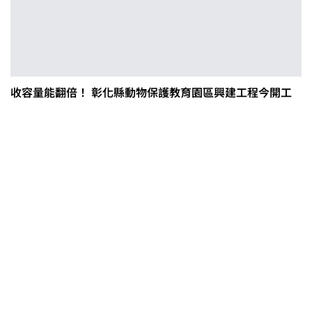
收容量能翻倍！ 彰化縣動物保護教育園區興建工程今開工
0608豪雨農損水稻居冠 農糧署協調
溼穀調運2.2萬公噸 公糧收購量能已
恢復