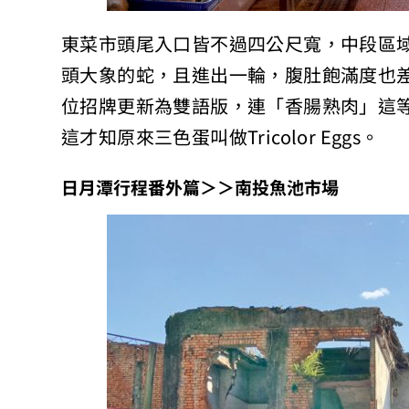
東菜市頭尾入口皆不過四公尺寬，中段區
頭大象的蛇，且進出一輪，腹肚飽滿度也
位招牌更新為雙語版，連「香腸熟肉」這
這才知原來三色蛋叫做Tricolor Eggs。
日月潭行程番外篇＞＞南投魚池市場