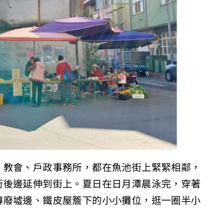
、教會、戶政事務所，都在魚池街上緊緊相鄰，
街後邊延伸到街上。夏日在日月潭晨泳完，穿著
磚廢墟邊、鐵皮屋簷下的小小攤位，逛一圈半小