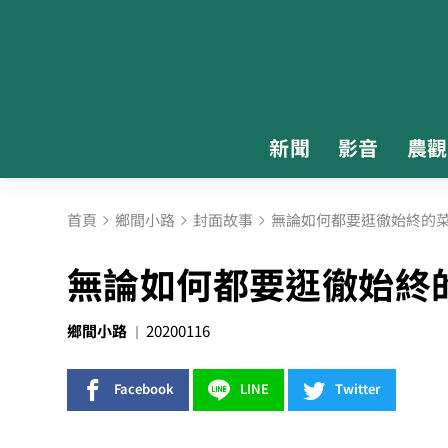
新聞
影音
農觀
首頁
鄉間小路
封面故事
無論如何都要逛徹始終的
無論如何都要逛徹始終
鄉間小路
20200116
Facebook
LINE
Twitter