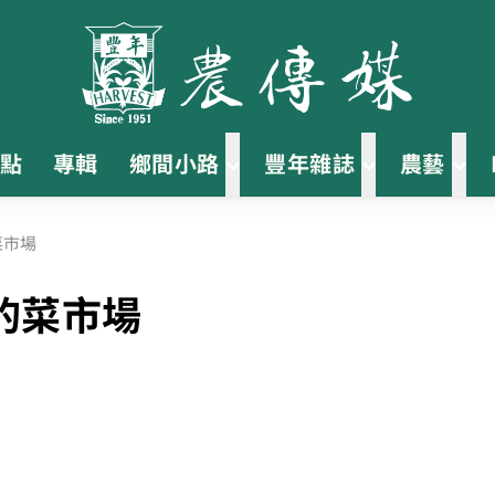
點
專輯
鄉間小路
豐年雜誌
農藝
菜市場
的菜市場