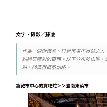
文字．攝影／蘇凌
作為一個懶惰煮、只逛市場不買菜之人
點卻又精彩的東西。以下分布於山區、
點，卻值得逛徹始終。
窩藏市中心的貪吃蛇＞＞臺南東菜市