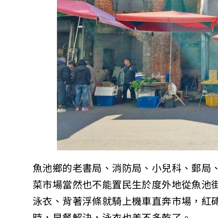
魚池鄉的老書局、消防局、小兒科、郵局
菜市場當然也不能置民生於度外地從魚池
泳衣、背著浮條就騎上機車直奔市場，紅
時，早餐解決，泳衣也差不多乾了。