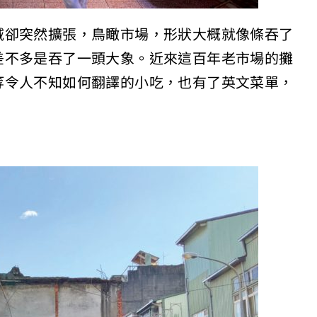
域卻突然擴張，鳥瞰市場，形狀大概就像條吞了
差不多是吞了一頭大象。近來這百年老市場的攤
等令人不知如何翻譯的小吃，也有了英文菜單，