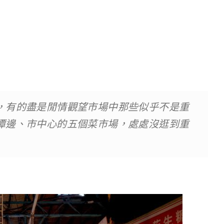
，有的盡是閒情觀望市場中那些似乎不是重
潭邊、市中心的五個菜市場，處處沒逛到重