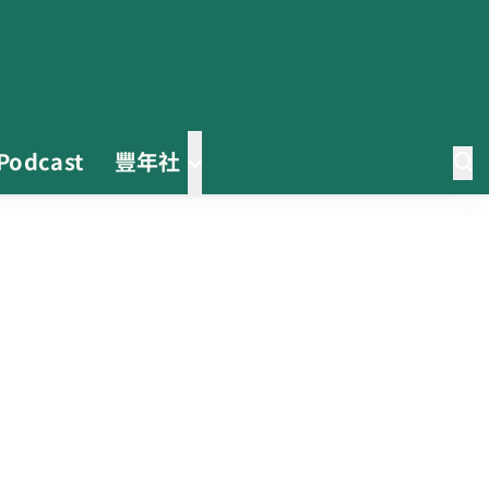
Podcast
豐年社
茶改場輔導低碳生產、碳足跡揭露
「茶毅思」、「日月老茶廠」產品
取得碳標籤
不實謠言致花生跌價 卓榮泰裁示