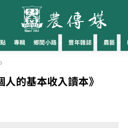
點
專輯
鄉間小路
豐年雜誌
農藝
》
個人的基本收入讀本》