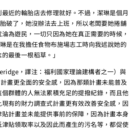
到最近的輪胎店去修理就好。不過，潔琳是個月
輪胎破了，她沒辦法去上班，所以老闆要她捲舖
就淪為遊民，一切只因為她在真正需要的時候，
潔琳是在我擔任食物布施場志工時向我述說她的
念的最後一根稻草。」
everidge，譯注：福利國家理論建構者之一）與
式社會保險計畫更全面的安全感，因為那類計畫未能普及
這個群體的人無法累積充足的提撥紀錄，而且他
比現有的財力調查式計畫更有效改善安全感，因
津貼計畫並未能提供事前的保障，因為計畫本身
低津貼領取率以及因此而產生的污名等，都促使