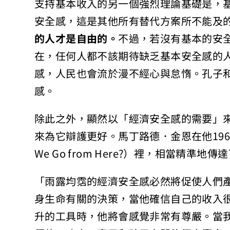
支持基本收入的另一個強烈理論基礎是，
安全感，這是其他所有替代方案所不能及
的人才是自由的。
不過，若沒有基本的安
在，任何人都不該期待缺乏基本安全感的
感，人民也會流於漫不經心與怠惰。孔子
感。
除此之外，顯然以「經濟安全感的需要」
來為它辯護更好。馬丁路德．金恩在他1967
We Go from Here?）裡，相當精準
「雨露均霑的經濟安全感必然將促使人們
身生命有關的決策，當他確信自己的收入
升的工具時，他將會感覺非常有尊嚴。當