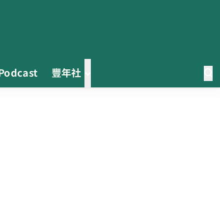
Podcast
豐年社
0608豪雨農損水稻居冠 農糧署協
調溼穀調運2.2萬公噸 公糧收購量
能已恢復
2026臺灣竹博覽會今開幕 六大衛