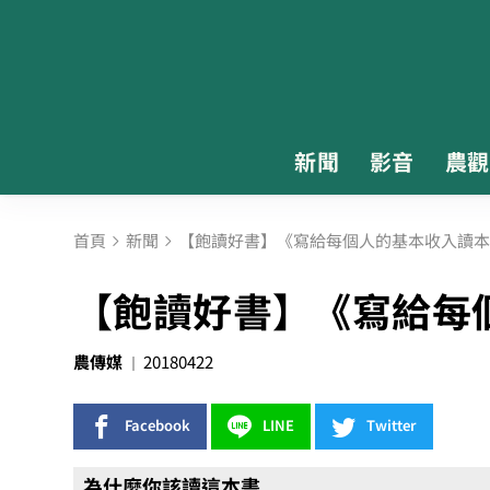
新聞
影音
農觀
首頁
新聞
【飽讀好書】《寫給每個人的基本收入讀本
【飽讀好書】《寫給每
農傳媒
20180422
Facebook
LINE
Twitter
為什麼你該讀這本書