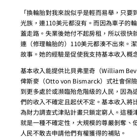
「換輪胎對我來說似乎是輕而易舉，只要
光族，連110美元都沒有。而因為車子的
蓋走路。失業後她付不起房租，所以很快
連（修理輪胎的）110美元都湊不出來。
故事。她的經驗是促使我支持基本收入概
基本收入能提供比貝弗里奇（William B
俾斯麥（Otto von Bismarck）
到更多處於或瀕臨殆危階級的人民，因為
們的收入不確定且起伏不定。基本收入將
為財力調查式津貼計畫只鎖定窮人。這種
就是一種不確定性，大規模的尊嚴剝奪、
人民不敢去申請他們有權獲得的補貼。