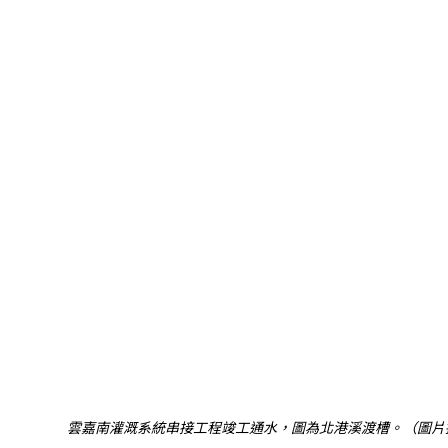
雲嘉南灌溉系統串接工程竣工通水，圖為北港溪渡槽。（圖片