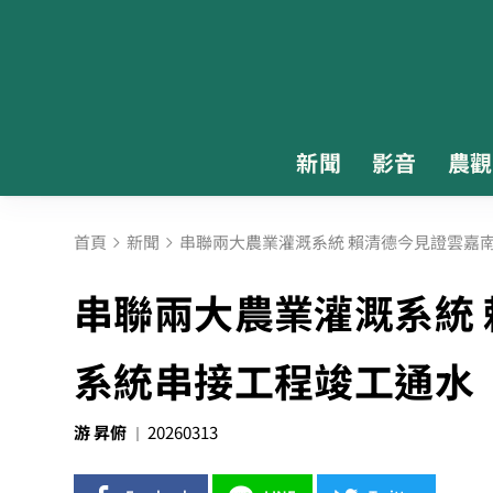
新聞
影音
農觀
首頁
新聞
串聯兩大農業灌溉系統 賴清德今見證雲嘉
串聯兩大農業灌溉系統
系統串接工程竣工通水
游 昇俯
20260313