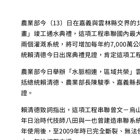
農業部今（13）日在嘉義與雲林縣交界的
畫」竣工通水典禮，這項工程串聯國內最
兩個灌溉系統，將可增加每年約7,000
統賴清德今日出席典禮見證，肯定這項工程
農業部今日舉辦「水脈相連，區域共榮」
括總統賴清德、農業部長陳駿季、嘉義縣
證。
賴清德致詞指出，這項工程串聯曾文－烏
年日治時代技師八田與一也曾建造串聯系
年使用後，至2009年時已完全斷裂、無