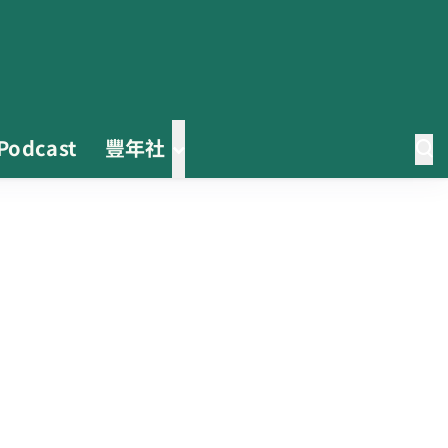
Podcast
豐年社
茶改場輔導低碳生產、碳足跡揭露
「茶毅思」、「日月老茶廠」產品
取得碳標籤
不實謠言致花生跌價 卓榮泰裁示