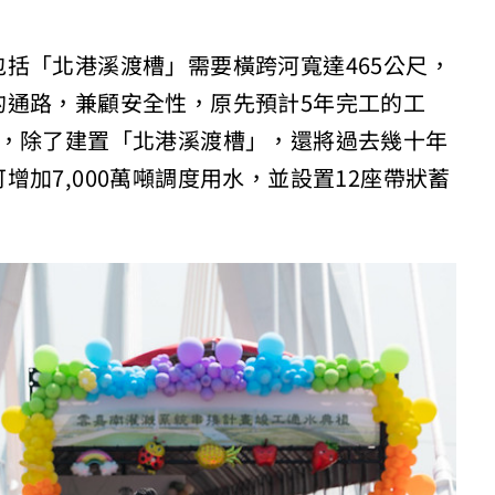
括「北港溪渡槽」需要橫跨河寬達465公尺，
的通路，兼顧安全性，原先預計5年完工的工
次，除了建置「北港溪渡槽」，還將過去幾十年
加7,000萬噸調度用水，並設置12座帶狀蓄