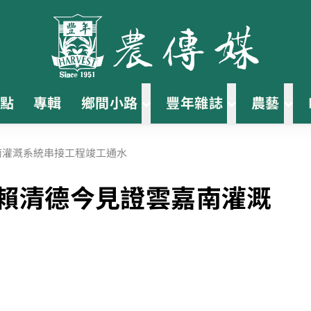
點
專輯
鄉間小路
豐年雜誌
農藝
南灌溉系統串接工程竣工通水
 賴清德今見證雲嘉南灌溉