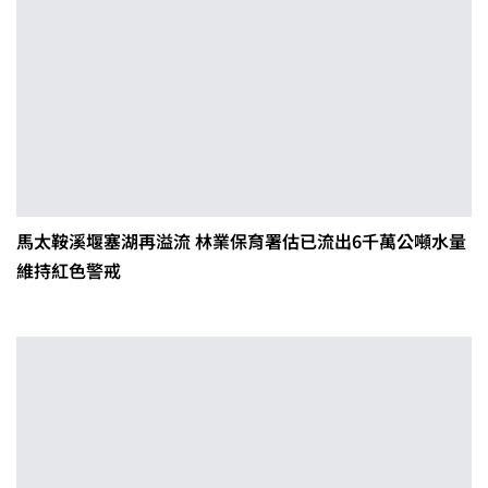
馬太鞍溪堰塞湖再溢流 林業保育署估已流出6千萬公噸水量
維持紅色警戒