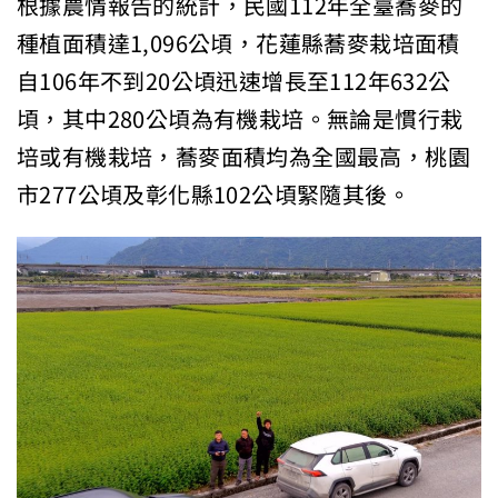
根據農情報告的統計，民國112年全臺蕎麥的
種植面積達1,096公頃，花蓮縣蕎麥栽培面積
自106年不到20公頃迅速增長至112年632公
頃，其中280公頃為有機栽培。無論是慣行栽
培或有機栽培，蕎麥面積均為全國最高，桃園
市277公頃及彰化縣102公頃緊隨其後。