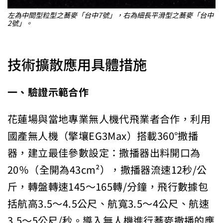
左為中間型粒型之蕎麥「台中7號」，右為細長平滑型之蕎麥「台中
2號」。
技術擴散應用具體措施
一、驗證示範合作
花蓮場與當地專業無人機代飛業者合作，利用
國產無人機（擎壤EG3Max）搭載360°撒播
器，建立最佳參數設定：撒播器出料開口為
20％（全開為43cm²），撒播器流速12秒/公
斤，轉盤轉速145～165轉/分鐘，飛行數據包
括航高3.5～4.5公尺、航寬3.5～4公尺、航速
3.5～5公尺/秒。導入無人機進行蕎麥撒播的應