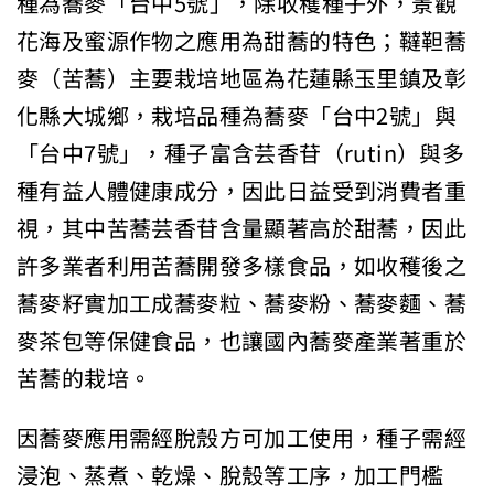
種為蕎麥「台中5號」，除收穫種子外，景觀
花海及蜜源作物之應用為甜蕎的特色；韃靼蕎
麥（苦蕎）主要栽培地區為花蓮縣玉里鎮及彰
化縣大城鄉，栽培品種為蕎麥「台中2號」與
「台中7號」，種子富含芸香苷（rutin）與多
種有益人體健康成分，因此日益受到消費者重
視，其中苦蕎芸香苷含量顯著高於甜蕎，因此
許多業者利用苦蕎開發多樣食品，如收穫後之
蕎麥籽實加工成蕎麥粒、蕎麥粉、蕎麥麵、蕎
麥茶包等保健食品，也讓國內蕎麥產業著重於
苦蕎的栽培。
因蕎麥應用需經脫殼方可加工使用，種子需經
浸泡、蒸煮、乾燥、脫殼等工序，加工門檻