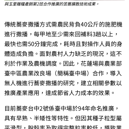
與玉里雜糧產銷第2班合作推廣的苦蕎擴散技術成果。
傳統蕎麥撒播方式需農民背負40公斤的施肥機
進行撒播，每甲地至少需來回補料3趟以上，
最快也需50分鐘完成，耗時且對操作人員的身
體造成負擔。面對農村人力缺乏的現況，這不
利於作業及農機調度。因此，花蓮場與農業部
臺中區農業改良場（簡稱臺中場）合作，導入
無人機進行蕎麥撒播的研究，建立相關參數以
推廣產業應用，達成節省人力成本的效果。
目前蕎麥台中2號係臺中場於94年命名推廣，
具有早熟、半矮性等特性。但因其種子粒型屬
平滑型，脫殼率及取得完整粒率較低，導致業