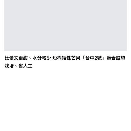
比愛文更甜、水分較少 短梢矮性芒果「台中2號」適合設施
栽培、省人工
2026臺灣竹博覽會今開幕 六大衛星