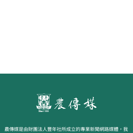
茶改場輔導低碳生產、碳足跡揭露
「茶毅思」、「日月老茶廠」產品
取得碳標籤
農傳媒是由財團法人豐年社所成立的專業新聞網路媒體，我