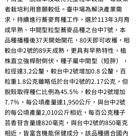
者栽培利用意願較低。臺中場為解決產業需
求，持續進行蕎麥育種工作，選於113年3月育
成早熟、中間型粒型蕎麥品種之台中7號，本
品種播種後37天開始開花，80天即可收穫，相
較台中2號的89天成熟，更具有早熟特性，植
株直立強桿耐倒伏，種子屬中間型（短胖），
粒徑達3.2公釐，較台中2號增加0.8 公釐，百
粒重1.8公克雖略低於台中2號的2.17公克，但
脫殼取得種仁比例為45.5％，較台中2號增加
7.7％，每公頃產量達1,950公斤，與台中2號
的每公頃產量2,010公斤相近，每百公克種子
芸香苷含量達820毫克，與台中2號的850毫克
相近，皆富含機能保健成分。該品種適合國內