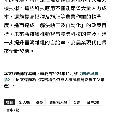
機技術。這些科技應用不僅能節省大量人力成
本，還能提高播種及施肥等農業作業的精準
度，進而達成「解決缺工及自動化」的政策目
標。未來將持續推動智慧農業科技的普及，進
一步提升臺灣雜糧的自給率，為農業現代化帶
來全新契機。
本文經農傳媒編輯，轉載自2024年11月號
《農政與農
情》
，原文標題為〈跨機構合作無人機播種蕎麥省工又增
產〉。
標籤
無人機
蕎麥
農用無人機
苦蕎
台中2號
台中7號