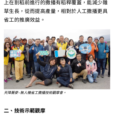
上在割稻前進行的撒播有稻稈覆蓋，能減少雜
草生長，從而提高產量，相對於人工撒播更具
省工的推廣效益。
天降蕎麥–無人機省工撒播技術觀摩會。
二、技術示範觀摩