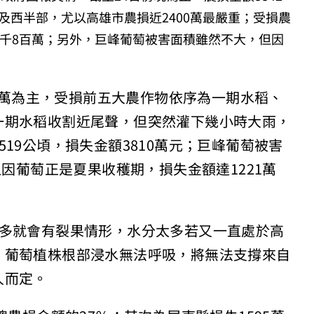
西半部，尤以高雄市農損近2400萬最嚴重；受損農
3千8百萬；另外，巨峰葡萄被害面積雖然不大，但因
34萬為主，受損前五大農作物依序為一期水稻、
一期水稻收割近尾聲，但突然灌下幾小時大雨，
19公頃，損失金額3810萬元；巨峰葡萄被害
但因葡萄正是夏果收穫期，損失金額達1221萬
太多就會有裂果情形，水分太多若又一直處於高
，葡萄植株根部浸水無法呼吸，將無法支撐來自
久而定。