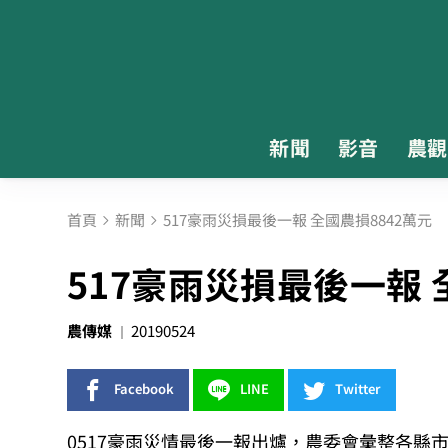
新聞
影音
農觀
首頁
新聞
517豪雨災損最後一報 全國農損8842萬元
517豪雨災損最後一報 
農傳媒
20190524
Facebook
LINE
Twitter
0517豪雨災情最後一報出爐，農委會彙整各縣市