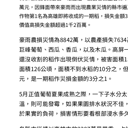
萬元，因鋒面帶來豪雨而出現農業災情的縣市遍及
作物第1名為高雄即將收成的一期稻，損失金額
價值高損失金額超過1千2百萬。
豪雨農損災情為8842萬，以農產損失76
巨峰葡萄、西瓜、香瓜，以及木瓜。高屏
還沒收割的稻作出現倒伏災情，被害面積15
面積126公頃，面積不到水稻的10分之，
元，是一期稻作災損金額的3分之1。
5月正值葡萄夏果成熟之際，一下子水分
溫，則可能發霉，如果果園排水狀況不佳
於果實的負荷，損害情形要看根部浸水多