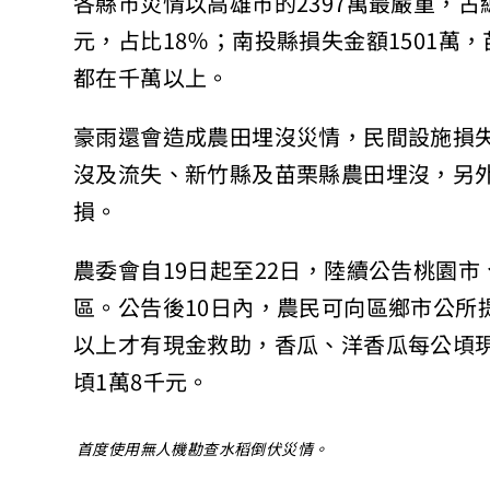
各縣市災情以高雄市的2397萬最嚴重，占
元，占比18％；南投縣損失金額1501萬，
都在千萬以上。
豪雨還會造成農田埋沒災情，民間設施損失
沒及流失、新竹縣及苗栗縣農田埋沒，另
損。
農委會自19日起至22日，陸續公告桃園
區。公告後10日內，農民可向區鄉市公所
以上才有現金救助，香瓜、洋香瓜每公頃現
頃1萬8千元。
首度使用無人機勘查水稻倒伏災情。