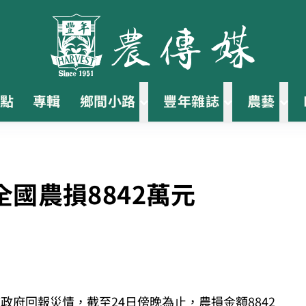
點
專輯
鄉間小路
豐年雜誌
農藝
全國農損8842萬元
政府回報災情，截至24日傍晚為止，農損金額8842