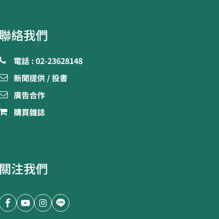
聯絡我們
電話 : 02-23628148
新聞提供 / 投書
廣告合作
購買雜誌
關注我們