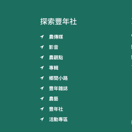
探索豐年社
農傳媒
影音
農觀點
專輯
鄉間小路
豐年雜誌
農藝
豐年社
活動專區