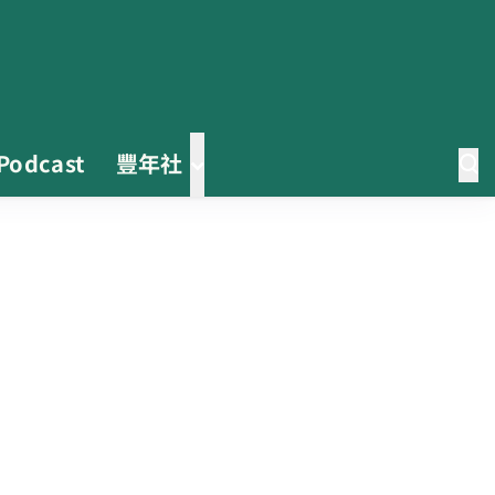
Podcast
豐年社
0608豪雨農損水稻居冠 農糧署協
調溼穀調運2.2萬公噸 公糧收購量
能已恢復
2026臺灣竹博覽會今開幕 六大衛