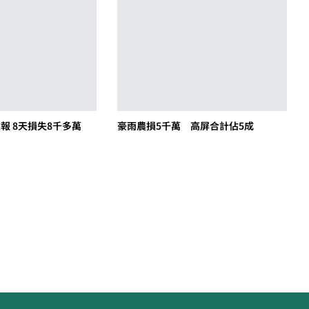
報 8天損失8千多萬
豪雨農損5千萬 高屏合計佔5成