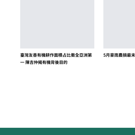
臺灣友善有機耕作面積占比衝全亞洲第
5月豪雨農損最末
一 陳吉仲揭有機背後目的