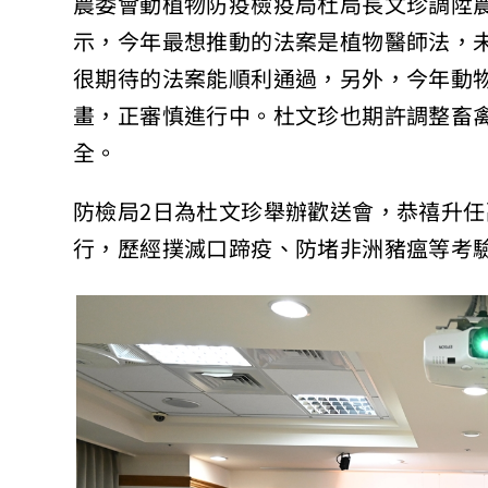
農委會動植物防疫檢疫局杜局長文珍調陞
示，今年最想推動的法案是植物醫師法，
很期待的法案能順利通過，另外，今年動
畫，正審慎進行中。杜文珍也期許調整畜
全。
防檢局2日為杜文珍舉辦歡送會，恭禧升
行，歷經撲滅口蹄疫、防堵非洲豬瘟等考