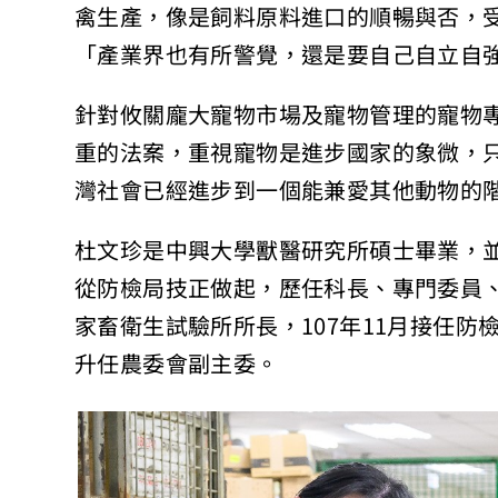
禽生產，像是飼料原料進口的順暢與否，
「產業界也有所警覺，還是要自己自立自
針對攸關龐大寵物市場及寵物管理的寵物
重的法案，重視寵物是進步國家的象微，
灣社會已經進步到一個能兼愛其他動物的
杜文珍是中興大學獸醫研究所碩士畢業，並
從防檢局技正做起，歷任科長、專門委員
家畜衛生試驗所所長，107年11月接任防檢
升任農委會副主委。