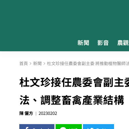
新聞
影音
農觀
首頁
新聞
杜文珍接任農委會副主委 將推動植物醫師
杜文珍接任農委會副主
法、調整畜禽產業結構
陳 儷方
20230202