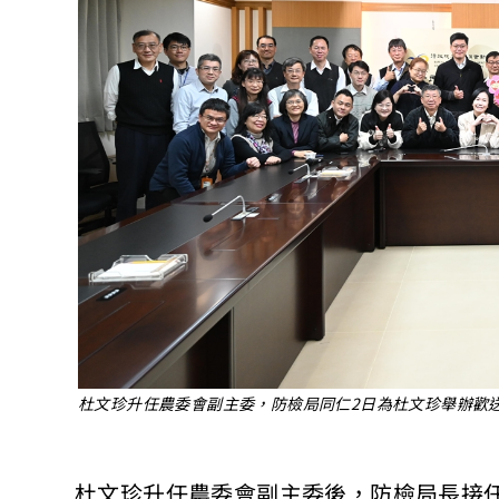
杜文珍升任農委會副主委，防檢局同仁2日為杜文珍舉辦歡
杜文珍升任農委會副主委後，防檢局長接