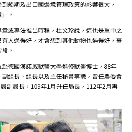
受到船期及出口國邊境管理政策的影響很大，
強」。
專章或專法推出時程，杜文珍說，這也是重中之
只有人過得好，才會想到其他動物也過得好，臺
階段。
赴德國漢諾威獸醫大學進修獸醫博士，88年
、副組長、組長以及主任秘書等職，曾任農委會
局副局長，109年1月升任局長，112年2月再