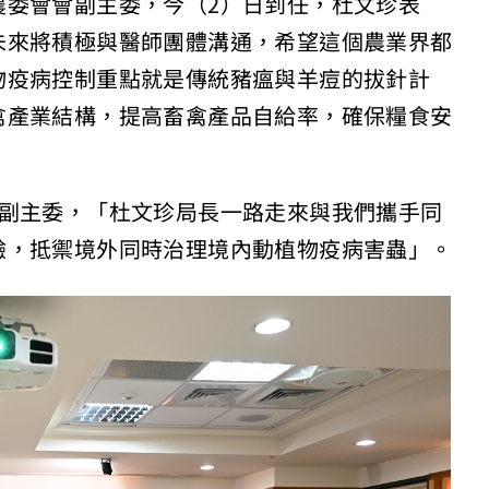
農委會會副主委，今（2）日到任，杜文珍表
未來將積極與醫師團體溝通，希望這個農業界都
物疫病控制重點就是傳統豬瘟與羊痘的拔針計
禽產業結構，提高畜禽產品自給率，確保糧食安
任副主委，「杜文珍局長一路走來與我們攜手同
驗，抵禦境外同時治理境內動植物疫病害蟲」。