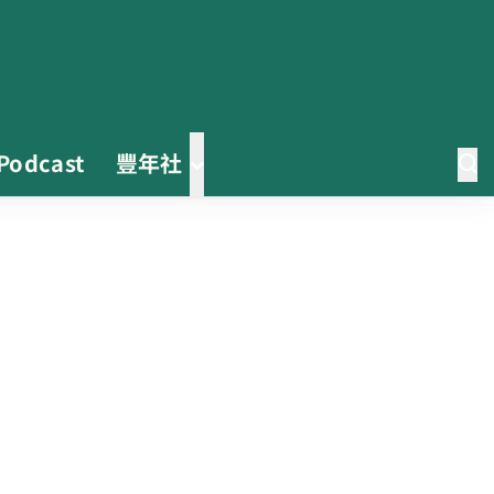
Podcast
豐年社
0608豪雨農損水稻居冠 農糧署協
調溼穀調運2.2萬公噸 公糧收購量
能已恢復
2026臺灣竹博覽會今開幕 六大衛