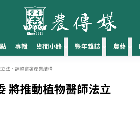
點
專輯
鄉間小路
豐年雜誌
農藝
法立法、調整畜禽產業結構
委 將推動植物醫師法立