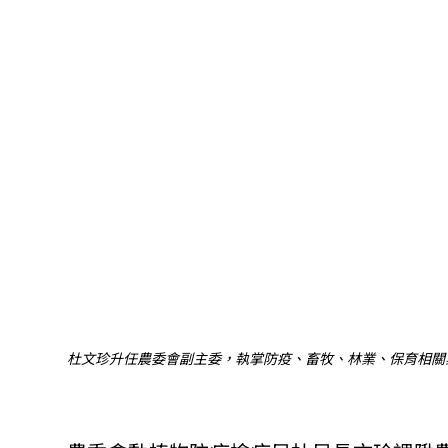
杜文珍升任農委會副主委，執掌防疫、畜牧、林業、保育相關