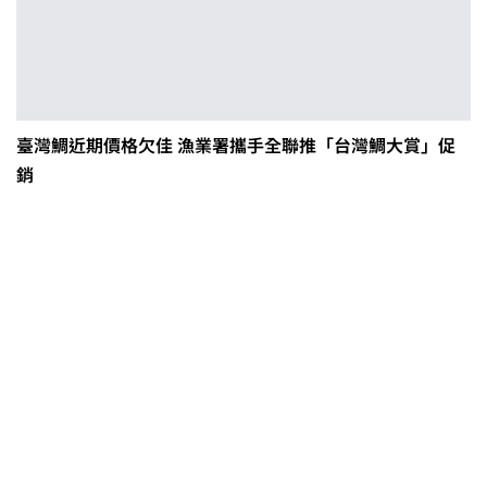
臺灣鯛近期價格欠佳 漁業署攜手全聯推「台灣鯛大賞」促
銷
0608豪雨農損水稻居冠 農糧署協調
溼穀調運2.2萬公噸 公糧收購量能已
恢復