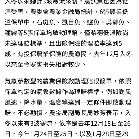
入冬以來總計3波寒流來襲，農漁業也因為低
溫受害，農委會農業金融局統計，6張農業低
溫保單中，石斑魚、虱目魚、鱸魚、吳郭魚、
蓮霧等5張保單均啟動理賠，僅梨穗低溫險尚
未達理賠標準，且出險保險的理賠率達到5
成，有投保農業保險的農漁民，去年12月入冬
以來至今寒害損失相對較少。
氣象參數型的農業保險啟動理賠很簡單，依照
保單約定的氣象數據作為理賠標準，例如颱風
風速、降水量、溫度等達到一定條件即啟動理
賠，不必勘損。農金局副局長周妙芳表示，入
冬以來有3波寒流，依序是去年12月18日至26
日，今年1月24日至25日，以及1月28日至29