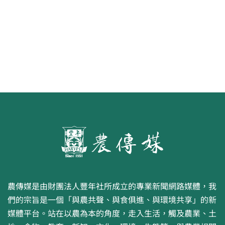
第二屆「臺灣繪果季」國產水果繪
畫比賽開跑 優等得主可獲千元禮券
農傳媒是由財團法人豐年社所成立的專業新聞網路媒體，我
們的宗旨是一個「與農共聲、與食俱進、與環境共享」的新
媒體平台。站在以農為本的角度，走入生活，觸及農業、土