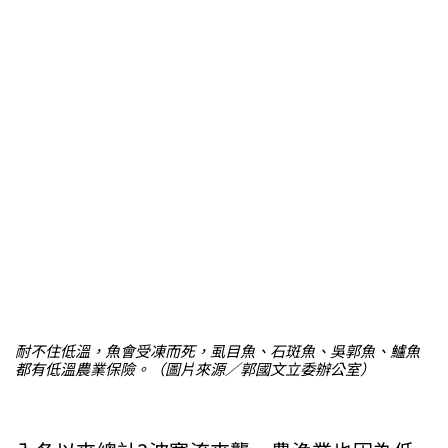
耐不住低溫，魚會受凍而死，虱目魚、石斑魚、吳郭魚、鱸魚
都有低溫農業保險。（圖片來源／郭國文立委辦公室）