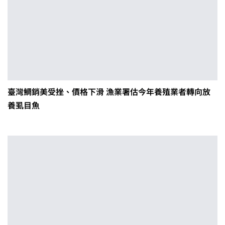
臺灣鯛銷美受挫、價格下滑 漁業署估今年養殖業者轉向放
養虱目魚