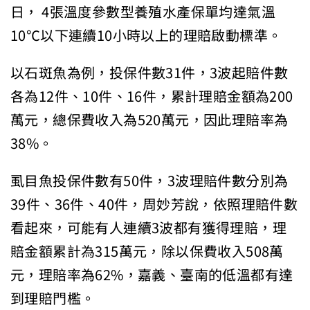
日， 4張溫度參數型養殖水產保單均達氣溫
10℃以下連續10小時以上的理賠啟動標準。
以石斑魚為例，投保件數31件，3波起賠件數
各為12件、10件、16件，累計理賠金額為200
萬元，總保費收入為520萬元，因此理賠率為
38%。
虱目魚投保件數有50件，3波理賠件數分別為
39件、36件、40件，周妙芳說，依照理賠件數
看起來，可能有人連續3波都有獲得理賠，理
賠金額累計為315萬元，除以保費收入508萬
元，理賠率為62%，嘉義、臺南的低溫都有達
到理賠門檻。