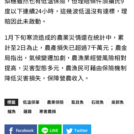
梨穗雖然也有低溫保險，但理賠條件須攝氏9
度以下連續24小時，這幾波低溫沒有達標，理
賠因此未啟動。
1月下旬寒流造成的農業災情還在統計中，累
計至2日為止，農產損失已超過7千萬元；農金
局指出，氣候變遷加劇，農漁業經營風險相對
提高，災害型態多元，農漁民可藉由保險機制
降低災害損失，保障營農收入。
標籤
低溫保單
農業保險
虱目魚
石斑魚
吳郭魚
鱸魚
蓮霧
寒害農損
Facebook
LINE
Twitter